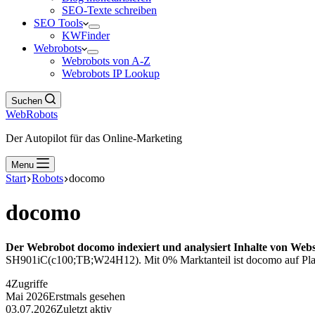
SEO-Texte schreiben
SEO Tools
KWFinder
Webrobots
Webrobots von A-Z
Webrobots IP Lookup
Suchen
WebRobots
Der Autopilot für das Online-Marketing
Menu
Start
Robots
docomo
docomo
Der Webrobot docomo indexiert und analysiert Inhalte von Webs
SH901iC(c100;TB;W24H12). Mit 0% Marktanteil ist docomo auf Platz
4
Zugriffe
Mai 2026
Erstmals gesehen
03.07.2026
Zuletzt aktiv