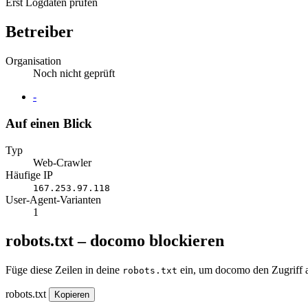
Erst Logdaten prüfen
Betreiber
Organisation
Noch nicht geprüft
Website
-
Auf einen Blick
Typ
Web-Crawler
Häufige IP
167.253.97.118
User-Agent-Varianten
1
robots.txt – docomo blockieren
Füge diese Zeilen in deine
ein, um docomo den Zugriff a
robots.txt
robots.txt
Kopieren