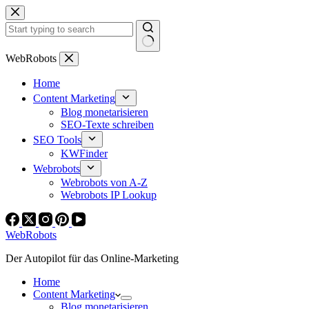
Zum
Inhalt
springen
Keine
WebRobots
Ergebnisse
Home
Content Marketing
Blog monetarisieren
SEO-Texte schreiben
SEO Tools
KWFinder
Webrobots
Webrobots von A-Z
Webrobots IP Lookup
WebRobots
Der Autopilot für das Online-Marketing
Home
Content Marketing
Blog monetarisieren