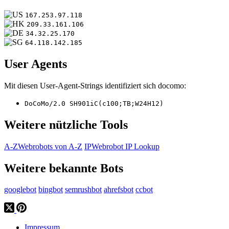
167.253.97.118
209.33.161.106
34.32.25.170
64.118.142.185
User Agents
Mit diesen User-Agent-Strings identifiziert sich docomo:
DoCoMo/2.0 SH901iC(c100;TB;W24H12)
Weitere nützliche Tools
A-Z
Webrobots von A-Z
IP
Webrobot IP Lookup
Weitere bekannte Bots
googlebot
bingbot
semrushbot
ahrefsbot
ccbot
Impressum