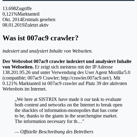
13.698
Zugriffe
0,121%
Marktanteil
Okt. 2014
Erstmals gesehen
08.01.2019
Zuletzt aktiv
Was ist 007ac9 crawler?
indexiert und analysiert Inhalte von Webseiten.
Der Webrobot 007ac9 crawler indexiert und analysiert Inhalte
von Webseiten.
Er zeigt sich meistens mit der IP Adresse
138.201.95.26 und unter Verwendung des User Agent Mozilla/5.0
(compatible; 007ac9 Crawler; http://crawler.007ac9.net/). Mit
0.121% Marktanteil ist 007ac9 crawler auf Platz 39 der aktivsten
Webrobots im Internet.
„We here at SISTRIX have made it our task to evaluate
both content and networks on the Internet to break open
the shackles of information-monopolies that has come
to be, thanks to the giants in the searchengine market.
The information necessary for th…"
— Offizielle Beschreibung des Betreibers