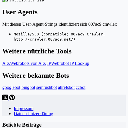
95.216.157.229
User Agents
Mit diesen User-Agent-Strings identifiziert sich 007ac9 crawler:
Mozilla/5.0 (compatible; 007ac9 Crawler;
http://crawler.007ac9.net/)
Weitere nützliche Tools
A-Z
Webrobots von A-Z
IP
Webrobot IP Lookup
Weitere bekannte Bots
googlebot
bingbot
semrushbot
ahrefsbot
ccbot
Impressum
Datenschutzerklärung
Beliebte Beiträge