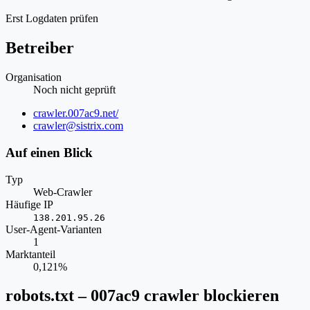
Erst Logdaten prüfen
Betreiber
Organisation
Noch nicht geprüft
Website
crawler.007ac9.net/
E-
crawler@sistrix.com
Mail
Auf einen Blick
Typ
Web-Crawler
Häufige IP
138.201.95.26
User-Agent-Varianten
1
Marktanteil
0,121%
robots.txt – 007ac9 crawler blockieren