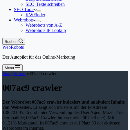
SEO-Texte schreiben
SEO Tools
KWFinder
Webrobots
Webrobots von A-Z
Webrobots IP Lookup
Suchen
WebRobots
Der Autopilot für das Online-Marketing
Menu
Start
Robots
007ac9 crawler
007ac9 crawler
Der Webrobot 007ac9 crawler indexiert und analysiert Inhalte
von Webseiten.
Er zeigt sich meistens mit der IP Adresse
138.201.95.26 und unter Verwendung des User Agent Mozilla/5.0
(compatible; 007ac9 Crawler; http://crawler.007ac9.net/). Mit
0.121% Marktanteil ist 007ac9 crawler auf Platz 39 der aktivsten
Webrobots im Internet.