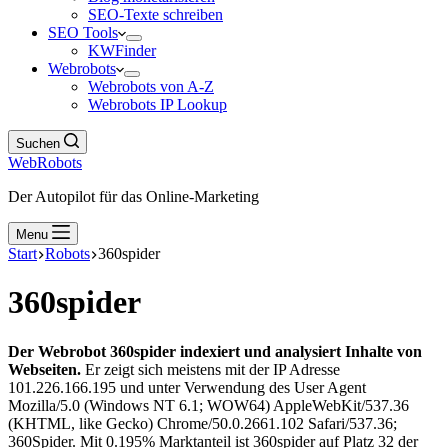
SEO-Texte schreiben
SEO Tools
KWFinder
Webrobots
Webrobots von A-Z
Webrobots IP Lookup
Suchen
WebRobots
Der Autopilot für das Online-Marketing
Menu
Start
Robots
360spider
360spider
Der Webrobot 360spider indexiert und analysiert Inhalte von
Webseiten.
Er zeigt sich meistens mit der IP Adresse
101.226.166.195 und unter Verwendung des User Agent
Mozilla/5.0 (Windows NT 6.1; WOW64) AppleWebKit/537.36
(KHTML, like Gecko) Chrome/50.0.2661.102 Safari/537.36;
360Spider. Mit 0.195% Marktanteil ist 360spider auf Platz 32 der