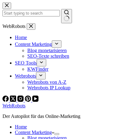
Zum
Inhalt
springen
Keine
WebRobots
Ergebnisse
Home
Content Marketing
Blog monetarisieren
SEO-Texte schreiben
SEO Tools
KWFinder
Webrobots
Webrobots von A-Z
Webrobots IP Lookup
WebRobots
Der Autopilot für das Online-Marketing
Home
Content Marketing
Blog monetarisieren