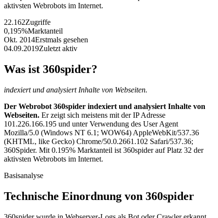
aktivsten Webrobots im Internet.
22.162
Zugriffe
0,195%
Marktanteil
Okt. 2014
Erstmals gesehen
04.09.2019
Zuletzt aktiv
Was ist 360spider?
indexiert und analysiert Inhalte von Webseiten.
Der Webrobot 360spider indexiert und analysiert Inhalte von
Webseiten.
Er zeigt sich meistens mit der IP Adresse
101.226.166.195 und unter Verwendung des User Agent
Mozilla/5.0 (Windows NT 6.1; WOW64) AppleWebKit/537.36
(KHTML, like Gecko) Chrome/50.0.2661.102 Safari/537.36;
360Spider. Mit 0.195% Marktanteil ist 360spider auf Platz 32 der
aktivsten Webrobots im Internet.
Basisanalyse
Technische Einordnung von 360spider
360spider wurde in Webserver-Logs als Bot oder Crawler erkannt.