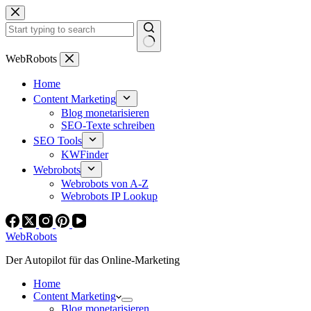
Zum
Inhalt
springen
Keine
WebRobots
Ergebnisse
Home
Content Marketing
Blog monetarisieren
SEO-Texte schreiben
SEO Tools
KWFinder
Webrobots
Webrobots von A-Z
Webrobots IP Lookup
WebRobots
Der Autopilot für das Online-Marketing
Home
Content Marketing
Blog monetarisieren