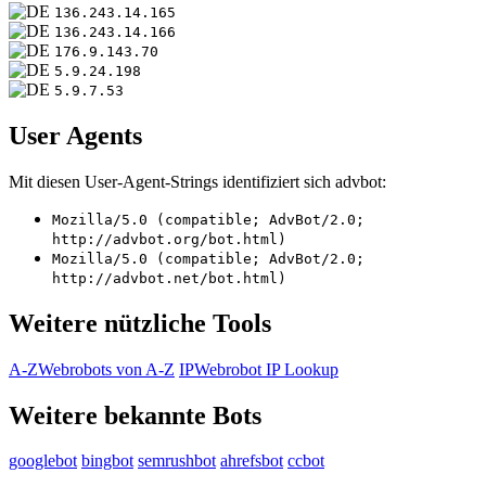
136.243.14.165
136.243.14.166
176.9.143.70
5.9.24.198
5.9.7.53
User Agents
Mit diesen User-Agent-Strings identifiziert sich advbot:
Mozilla/5.0 (compatible; AdvBot/2.0;
http://advbot.org/bot.html)
Mozilla/5.0 (compatible; AdvBot/2.0;
http://advbot.net/bot.html)
Weitere nützliche Tools
A-Z
Webrobots von A-Z
IP
Webrobot IP Lookup
Weitere bekannte Bots
googlebot
bingbot
semrushbot
ahrefsbot
ccbot