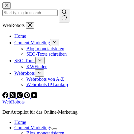
Zum
Inhalt
springen
Keine
WebRobots
Ergebnisse
Home
Content Marketing
Blog monetarisieren
SEO-Texte schreiben
SEO Tools
KWFinder
Webrobots
Webrobots von A-Z
Webrobots IP Lookup
WebRobots
Der Autopilot für das Online-Marketing
Home
Content Marketing
Blog monetarisieren