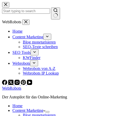
Zum
Inhalt
springen
Keine
WebRobots
Ergebnisse
Home
Content Marketing
Blog monetarisieren
SEO-Texte schreiben
SEO Tools
KWFinder
Webrobots
Webrobots von A-Z
Webrobots IP Lookup
WebRobots
Der Autopilot für das Online-Marketing
Home
Content Marketing
Blog monetarisieren