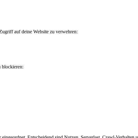
Zugriff auf deine Website zu verwehren:
u blockieren:
eingeordnet. Entscheidend sind Nutzen, Serverlast, Crawl-Verhalten un