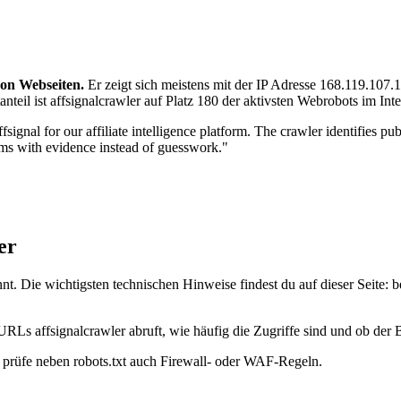
von Webseiten.
Er zeigt sich meistens mit der IP Adresse 168.119.107
teil ist affsignalcrawler auf Platz 180 der aktivsten Webrobots im Inte
gnal for our affiliate intelligence platform. The crawler identifies publ
tems with evidence instead of guesswork."
er
nt. Die wichtigsten technischen Hinweise findest du auf dieser Seite: 
URLs affsignalcrawler abruft, wie häufig die Zugriffe sind und ob der B
t, prüfe neben robots.txt auch Firewall- oder WAF-Regeln.