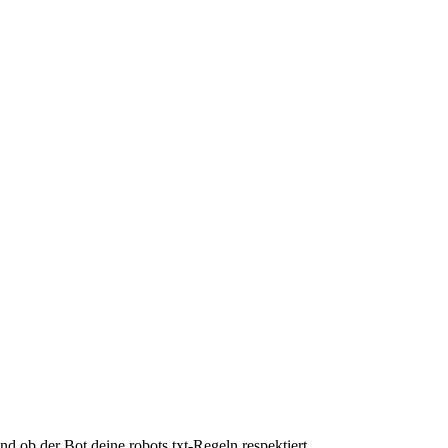
d ob der Bot deine robots.txt-Regeln respektiert.