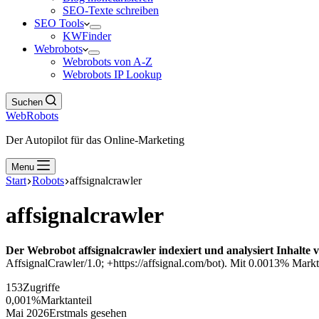
SEO-Texte schreiben
SEO Tools
KWFinder
Webrobots
Webrobots von A-Z
Webrobots IP Lookup
Suchen
WebRobots
Der Autopilot für das Online-Marketing
Menu
Start
Robots
affsignalcrawler
affsignalcrawler
Der Webrobot affsignalcrawler indexiert und analysiert Inhalte 
AffsignalCrawler/1.0; +https://affsignal.com/bot). Mit 0.0013% Marktan
153
Zugriffe
0,001%
Marktanteil
Mai 2026
Erstmals gesehen