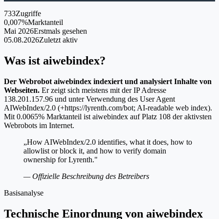
733
Zugriffe
0,007%
Marktanteil
Mai 2026
Erstmals gesehen
05.08.2026
Zuletzt aktiv
Was ist aiwebindex?
Der Webrobot aiwebindex indexiert und analysiert Inhalte von
Webseiten.
Er zeigt sich meistens mit der IP Adresse
138.201.157.96 und unter Verwendung des User Agent
AIWebIndex/2.0 (+https://lyrenth.com/bot; AI-readable web index).
Mit 0.0065% Marktanteil ist aiwebindex auf Platz 108 der aktivsten
Webrobots im Internet.
„How AIWebIndex/2.0 identifies, what it does, how to
allowlist or block it, and how to verify domain
ownership for Lyrenth."
— Offizielle Beschreibung des Betreibers
Basisanalyse
Technische Einordnung von aiwebindex