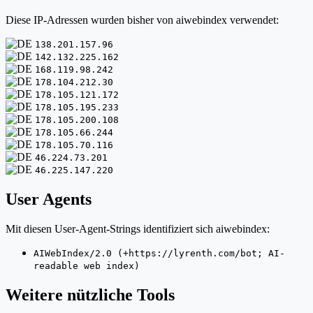
Diese IP-Adressen wurden bisher von aiwebindex verwendet:
138.201.157.96
142.132.225.162
168.119.98.242
178.104.212.30
178.105.121.172
178.105.195.233
178.105.200.108
178.105.66.244
178.105.70.116
46.224.73.201
46.225.147.220
User Agents
Mit diesen User-Agent-Strings identifiziert sich aiwebindex:
AIWebIndex/2.0 (+https://lyrenth.com/bot; AI-
readable web index)
Weitere nützliche Tools