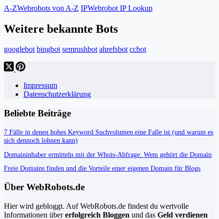
A-Z
Webrobots von A-Z
IP
Webrobot IP Lookup
Weitere bekannte Bots
googlebot
bingbot
semrushbot
ahrefsbot
ccbot
Impressum
Datenschutzerklärung
Beliebte Beiträge
7 Fälle in denen hohes Keyword Suchvolumen eine Falle ist (und warum es
sich dennoch lohnen kann)
Domaininhaber ermitteln mit der Whois-Abfrage: Wem gehört die Domain
Freie Domains finden und die Vorteile einer eigenen Domain für Blogs
Über WebRobots.de
Hier wird gebloggt. Auf WebRobots.de findest du wertvolle
Informationen über
erfolgreich Bloggen
und das
Geld verdienen