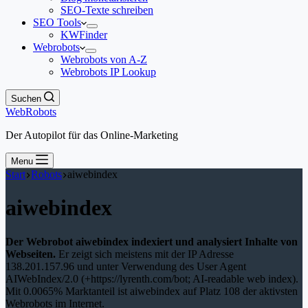
SEO-Texte schreiben
SEO Tools
KWFinder
Webrobots
Webrobots von A-Z
Webrobots IP Lookup
Suchen
WebRobots
Der Autopilot für das Online-Marketing
Menu
Start
Robots
aiwebindex
aiwebindex
Der Webrobot aiwebindex indexiert und analysiert Inhalte von
Webseiten.
Er zeigt sich meistens mit der IP Adresse
138.201.157.96 und unter Verwendung des User Agent
AIWebIndex/2.0 (+https://lyrenth.com/bot; AI-readable web index).
Mit 0.0065% Marktanteil ist aiwebindex auf Platz 108 der aktivsten
Webrobots im Internet.