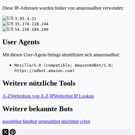
Diese IP-Adressen wurden bisher von amazonadbot verwendet:
3.93.4.21
35.174.138.244
54.158.184.106
User Agents
Mit diesen User-Agent-Strings identifiziert sich amazonadbot:
Mozilla/5.0 (compatible; AmazonAdBot/1.0;
https://adbot.amazon.com)
Weitere nützliche Tools
A-Z
Webrobots von A-Z
IP
Webrobot IP Lookup
Weitere bekannte Bots
googlebot
bingbot
semrushbot
ahrefsbot
ccbot