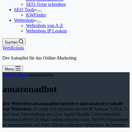
SEO-Texte schreiben
SEO Tools
KWFinder
Webrobots
Webrobots von A-Z
Webrobots IP Lookup
Suchen
WebRobots
Der Autopilot für das Online-Marketing
Menu
Start
Robots
amazonadbot
amazonadbot
Der Webrobot amazonadbot indexiert und analysiert Inhalte
von Webseiten.
Er zeigt sich meistens mit der IP Adresse 3.93.4.21
und unter Verwendung des User Agent Mozilla/5.0 (compatible;
AmazonAdBot/1.0; https://adbot.amazon.com). Mit 0% Marktanteil
ist amazonadbot auf Platz 456 der aktivsten Webrobots im Internet.