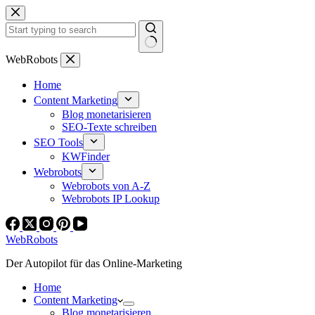
Zum
Inhalt
springen
Keine
WebRobots
Ergebnisse
Home
Content Marketing
Blog monetarisieren
SEO-Texte schreiben
SEO Tools
KWFinder
Webrobots
Webrobots von A-Z
Webrobots IP Lookup
WebRobots
Der Autopilot für das Online-Marketing
Home
Content Marketing
Blog monetarisieren