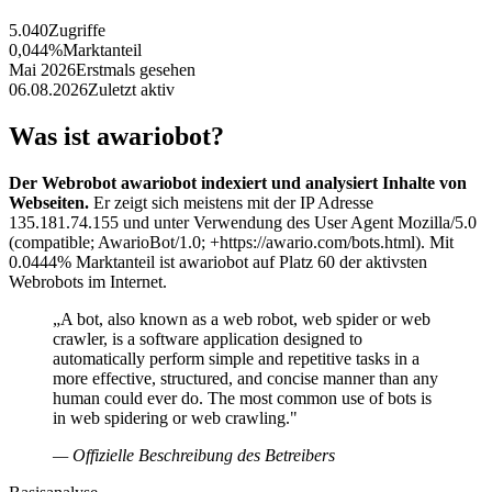
5.040
Zugriffe
0,044%
Marktanteil
Mai 2026
Erstmals gesehen
06.08.2026
Zuletzt aktiv
Was ist awariobot?
Der Webrobot awariobot indexiert und analysiert Inhalte von
Webseiten.
Er zeigt sich meistens mit der IP Adresse
135.181.74.155 und unter Verwendung des User Agent Mozilla/5.0
(compatible; AwarioBot/1.0; +https://awario.com/bots.html). Mit
0.0444% Marktanteil ist awariobot auf Platz 60 der aktivsten
Webrobots im Internet.
„A bot, also known as a web robot, web spider or web
crawler, is a software application designed to
automatically perform simple and repetitive tasks in a
more effective, structured, and concise manner than any
human could ever do. The most common use of bots is
in web spidering or web crawling."
— Offizielle Beschreibung des Betreibers