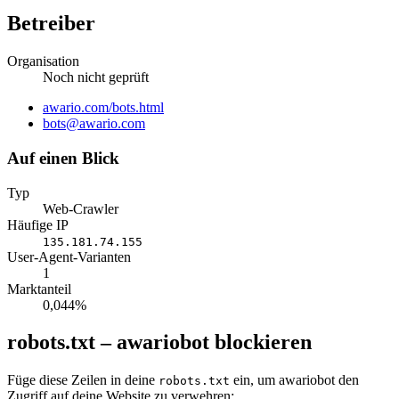
Betreiber
Organisation
Noch nicht geprüft
Website
awario.com/bots.html
E-
bots@awario.com
Mail
Auf einen Blick
Typ
Web-Crawler
Häufige IP
135.181.74.155
User-Agent-Varianten
1
Marktanteil
0,044%
robots.txt – awariobot blockieren
Füge diese Zeilen in deine
ein, um awariobot den
robots.txt
Zugriff auf deine Website zu verwehren: