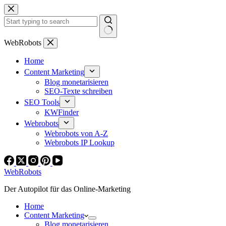
Zum
Inhalt
springen
Keine
WebRobots
Ergebnisse
Home
Content Marketing
Blog monetarisieren
SEO-Texte schreiben
SEO Tools
KWFinder
Webrobots
Webrobots von A-Z
Webrobots IP Lookup
WebRobots
Der Autopilot für das Online-Marketing
Home
Content Marketing
Blog monetarisieren