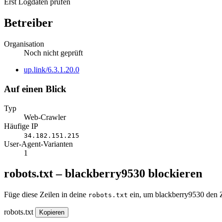
Erst Logdaten prüfen
Betreiber
Organisation
Noch nicht geprüft
Website
up.link/6.3.1.20.0
Auf einen Blick
Typ
Web-Crawler
Häufige IP
34.182.151.215
User-Agent-Varianten
1
robots.txt – blackberry9530 blockieren
Füge diese Zeilen in deine
ein, um blackberry9530 den Z
robots.txt
robots.txt
Kopieren