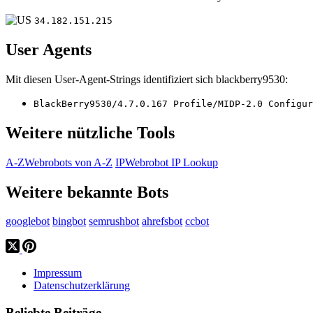
34.182.151.215
User Agents
Mit diesen User-Agent-Strings identifiziert sich blackberry9530:
BlackBerry9530/4.7.0.167 Profile/MIDP-2.0 Configur
Weitere nützliche Tools
A-Z
Webrobots von A-Z
IP
Webrobot IP Lookup
Weitere bekannte Bots
googlebot
bingbot
semrushbot
ahrefsbot
ccbot
Impressum
Datenschutzerklärung
Beliebte Beiträge