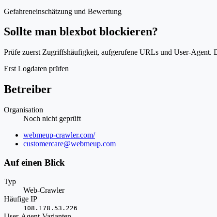
Gefahreneinschätzung und Bewertung
Sollte man blexbot blockieren?
Prüfe zuerst Zugriffshäufigkeit, aufgerufene URLs und User-Agent. D
Erst Logdaten prüfen
Betreiber
Organisation
Noch nicht geprüft
Website
webmeup-crawler.com/
E-
customercare@webmeup.com
Mail
Auf einen Blick
Typ
Web-Crawler
Häufige IP
108.178.53.226
User-Agent-Varianten