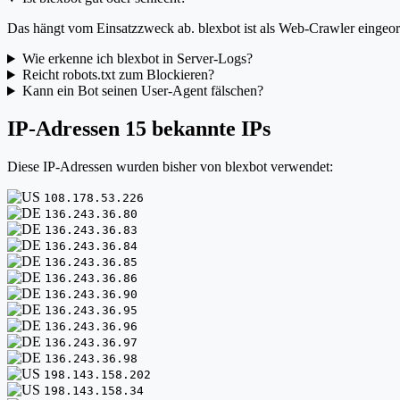
Das hängt vom Einsatzzweck ab. blexbot ist als Web-Crawler eingeordn
Wie erkenne ich blexbot in Server-Logs?
Reicht robots.txt zum Blockieren?
Kann ein Bot seinen User-Agent fälschen?
IP-Adressen
15 bekannte IPs
Diese IP-Adressen wurden bisher von blexbot verwendet:
108.178.53.226
136.243.36.80
136.243.36.83
136.243.36.84
136.243.36.85
136.243.36.86
136.243.36.90
136.243.36.95
136.243.36.96
136.243.36.97
136.243.36.98
198.143.158.202
198.143.158.34