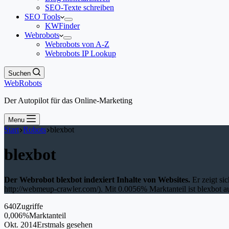
SEO-Texte schreiben
SEO Tools
KWFinder
Webrobots
Webrobots von A-Z
Webrobots IP Lookup
Suchen
WebRobots
Der Autopilot für das Online-Marketing
Menu
Start
Robots
blexbot
blexbot
Der Webrobot blexbot indexiert Inhalte von Websites.
Er zeigt si
http://webmeup-crawler.com/). Mit 0.0056% Marktanteil ist blexbot au
640
Zugriffe
0,006%
Marktanteil
Okt. 2014
Erstmals gesehen