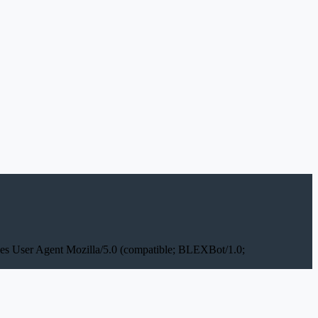
des User Agent Mozilla/5.0 (compatible; BLEXBot/1.0;