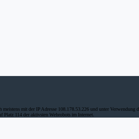
ch meistens mit der IP Adresse 108.178.53.226 und unter Verwendung 
f Platz 114 der aktivsten Webrobots im Internet.