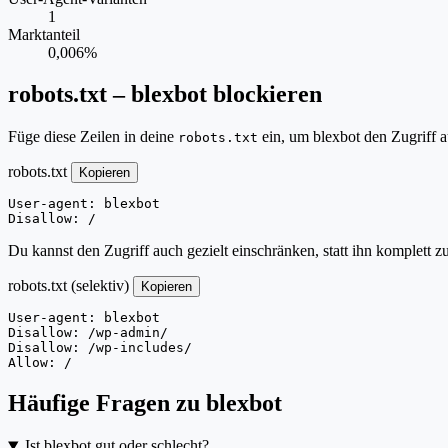
1
Marktanteil
0,006%
robots.txt – blexbot blockieren
Füge diese Zeilen in deine
ein, um blexbot den Zugriff 
robots.txt
robots.txt
Kopieren
User-agent: blexbot

Disallow: /
Du kannst den Zugriff auch gezielt einschränken, statt ihn komplett z
robots.txt (selektiv)
Kopieren
User-agent: blexbot

Disallow: /wp-admin/

Disallow: /wp-includes/

Allow: /
Häufige Fragen zu blexbot
Ist blexbot gut oder schlecht?