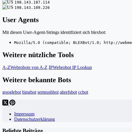
198.143.187.114
198.143.189.226
User Agents
Mit diesen User-Agent-Strings identifiziert sich blexbot:
Mozilla/5.0 (compatible; BLEXBot/1.0; http://webme
Weitere nützliche Tools
A-Z
Webrobots von A-Z
IP
Webrobot IP Lookup
Weitere bekannte Bots
googlebot
bingbot
semrushbot
ahrefsbot
ccbot
Impressum
Datenschutzerklärung
Beliebte Beiträge