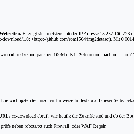
 Webseiten.
Er zeigt sich meistens mit der IP Adresse 18.232.100.223
-download/1.0; +https://github.com/rom1504/img2dataset). Mit 0.0014%
n download, resize and package 100M urls in 20h on one machine. – rom
ie wichtigsten technischen Hinweise findest du auf dieser Seite: bek
URLs cc-download abruft, wie häufig die Zugriffe sind und ob der Bot d
t, prüfe neben robots.txt auch Firewall- oder WAF-Regeln.