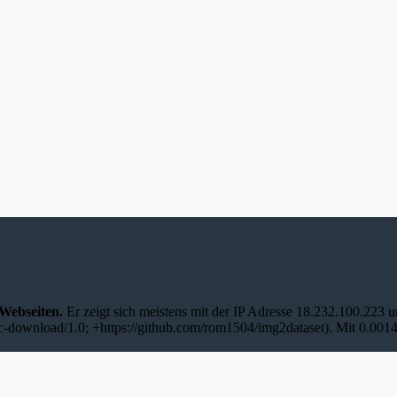
 Webseiten.
Er zeigt sich meistens mit der IP Adresse 18.232.100.223
-download/1.0; +https://github.com/rom1504/img2dataset). Mit 0.0014%