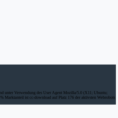
 und unter Verwendung des User Agent Mozilla/5.0 (X11; Ubuntu;
 Marktanteil ist cc-download auf Platz 176 der aktivsten Webrobots