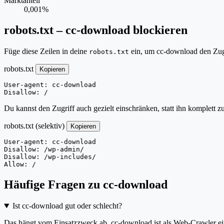
Marktanteil
0,001%
robots.txt – cc-download blockieren
Füge diese Zeilen in deine
ein, um cc-download den Zugr
robots.txt
robots.txt
Kopieren
User-agent: cc-download

Disallow: /
Du kannst den Zugriff auch gezielt einschränken, statt ihn komplett z
robots.txt (selektiv)
Kopieren
User-agent: cc-download

Disallow: /wp-admin/

Disallow: /wp-includes/

Allow: /
Häufige Fragen zu cc-download
Ist cc-download gut oder schlecht?
Das hängt vom Einsatzzweck ab. cc-download ist als Web-Crawler eing