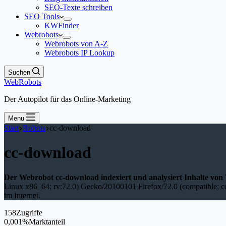
SEO-Texte schreiben
SEO Tools
KWFinder
Webrobots
Webrobots von A-Z
Webrobots IP Lookup
Suchen
WebRobots
Der Autopilot für das Online-Marketing
Menu
Start
Robots
cc-download
cc-download
Der Webrobot cc-download indexiert und analysiert Inhalte von
Linux x86_64; rv:72.0) Gecko/20100101 Firefox/72.0 (compatible; cc
im Internet.
158
Zugriffe
0,001%
Marktanteil