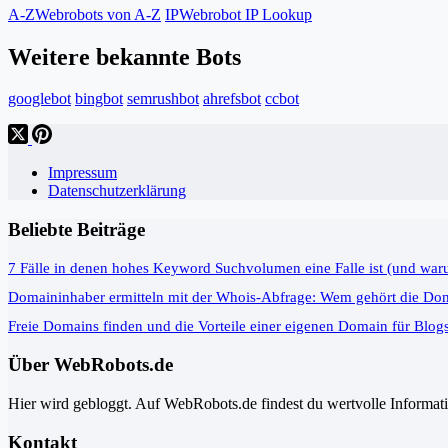
A-Z
Webrobots von A-Z
IP
Webrobot IP Lookup
Weitere bekannte Bots
googlebot
bingbot
semrushbot
ahrefsbot
ccbot
Impressum
Datenschutzerklärung
Beliebte Beiträge
7 Fälle in denen hohes Keyword Suchvolumen eine Falle ist (und war
Domaininhaber ermitteln mit der Whois-Abfrage: Wem gehört die Do
Freie Domains finden und die Vorteile einer eigenen Domain für Blog
Über WebRobots.de
Hier wird gebloggt. Auf WebRobots.de findest du wertvolle Informa
Kontakt