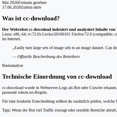
Mai 2026
Erstmals gesehen
17.06.2026
Zuletzt aktiv
Was ist cc-download?
Der Webrobot cc-download indexiert und analysiert Inhalte von
Linux x86_64; rv:72.0) Gecko/20100101 Firefox/72.0 (compatible; cc
im Internet.
„Easily turn large sets of image urls to an image dataset. Ca
— Offizielle Beschreibung des Betreibers
Basisanalyse
Technische Einordnung von cc-download
cc-download wurde in Webserver-Logs als Bot oder Crawler erkannt. D
passende robots.txt-Regeln.
Für eine konkrete Entscheidung solltest du zusätzlich prüfen, welche 
Tipp: Wenn der Bot viel Traffic erzeugt oder sensible Bereiche abruf