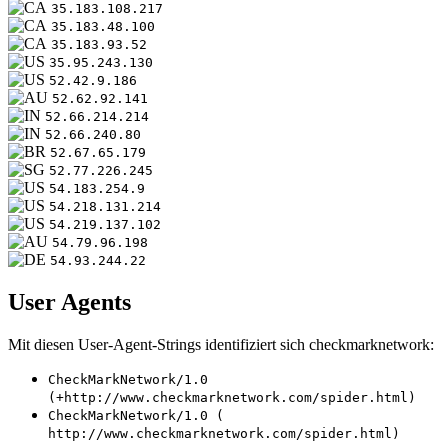
35.183.108.217
35.183.48.100
35.183.93.52
35.95.243.130
52.42.9.186
52.62.92.141
52.66.214.214
52.66.240.80
52.67.65.179
52.77.226.245
54.183.254.9
54.218.131.214
54.219.137.102
54.79.96.198
54.93.244.22
User Agents
Mit diesen User-Agent-Strings identifiziert sich checkmarknetwork:
CheckMarkNetwork/1.0
(+http://www.checkmarknetwork.com/spider.html)
CheckMarkNetwork/1.0 (
http://www.checkmarknetwork.com/spider.html)