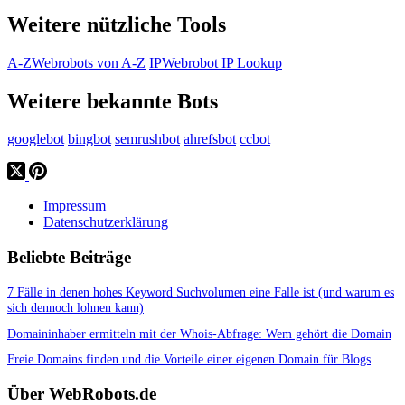
Weitere nützliche Tools
A-Z
Webrobots von A-Z
IP
Webrobot IP Lookup
Weitere bekannte Bots
googlebot
bingbot
semrushbot
ahrefsbot
ccbot
Impressum
Datenschutzerklärung
Beliebte Beiträge
7 Fälle in denen hohes Keyword Suchvolumen eine Falle ist (und warum es
sich dennoch lohnen kann)
Domaininhaber ermitteln mit der Whois-Abfrage: Wem gehört die Domain
Freie Domains finden und die Vorteile einer eigenen Domain für Blogs
Über WebRobots.de