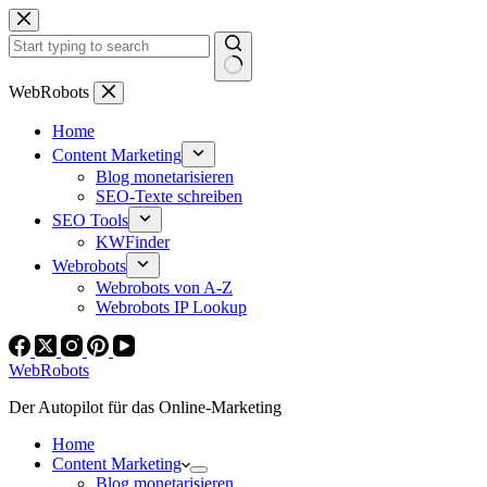
Zum
Inhalt
springen
Keine
WebRobots
Ergebnisse
Home
Content Marketing
Blog monetarisieren
SEO-Texte schreiben
SEO Tools
KWFinder
Webrobots
Webrobots von A-Z
Webrobots IP Lookup
WebRobots
Der Autopilot für das Online-Marketing
Home
Content Marketing
Blog monetarisieren