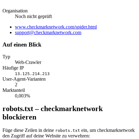
Organisation
Noch nicht geprüft
Website
www.checkmarknetwork.com/spider.html
E-
support@checkmarknetwork.com
Mail
Auf einen Blick
Typ
Web-Crawler
Häufige IP
13.125.214.213
User-Agent-Varianten
2
Marktanteil
0,003%
robots.txt – checkmarknetwork
blockieren
Füge diese Zeilen in deine
ein, um checkmarknetwork
robots.txt
den Zugriff auf deine Website zu verwehren: