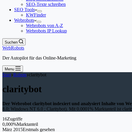
SEO-Texte schreiben
SEO Tools
KWFinder
Webrobots
Webrobots von A-Z
Webrobots IP Lookup
Suchen
WebRobots
Der Autopilot für das Online-Marketing
Menu
Start
Robots
claritybot
claritybot
Der Webrobot claritybot indexiert und analysiert Inhalte von We
8.0; Windows NT 6.0 ; Claritybot). Mit 0.0001% Marktanteil ist clarit
16
Zugriffe
0,000%
Marktanteil
März 2015
Erstmals gesehen