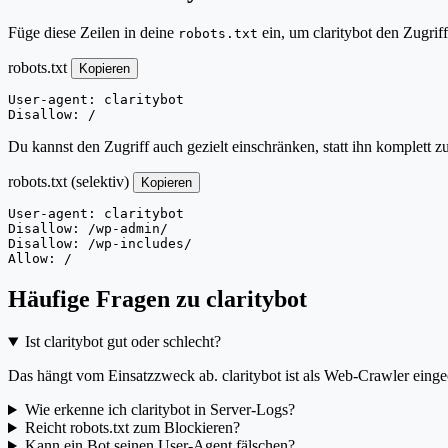
Füge diese Zeilen in deine
ein, um claritybot den Zugrif
robots.txt
robots.txt
Kopieren
User-agent: claritybot

Disallow: /
Du kannst den Zugriff auch gezielt einschränken, statt ihn komplett z
robots.txt (selektiv)
Kopieren
User-agent: claritybot

Disallow: /wp-admin/

Disallow: /wp-includes/

Allow: /
Häufige Fragen zu claritybot
Ist claritybot gut oder schlecht?
Das hängt vom Einsatzzweck ab. claritybot ist als Web-Crawler eingeo
Wie erkenne ich claritybot in Server-Logs?
Reicht robots.txt zum Blockieren?
Kann ein Bot seinen User-Agent fälschen?