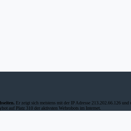
bseiten.
Er zeigt sich meistens mit der IP Adresse 213.202.66.126 un
ybot auf Platz 310 der aktivsten Webrobots im Internet.