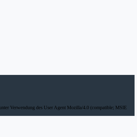
d unter Verwendung des User Agent Mozilla/4.0 (compatible; MSIE