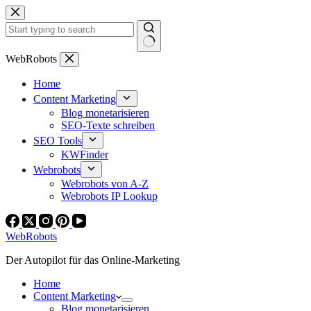
Zum
Inhalt
springen
Keine
WebRobots
Ergebnisse
Home
Content Marketing
Blog monetarisieren
SEO-Texte schreiben
SEO Tools
KWFinder
Webrobots
Webrobots von A-Z
Webrobots IP Lookup
WebRobots
Der Autopilot für das Online-Marketing
Home
Content Marketing
Blog monetarisieren