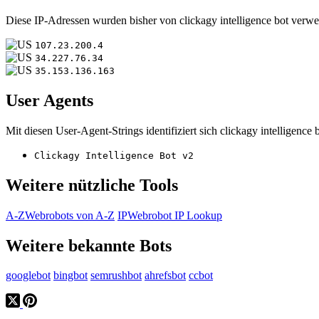
Diese IP-Adressen wurden bisher von clickagy intelligence bot verwe
107.23.200.4
34.227.76.34
35.153.136.163
User Agents
Mit diesen User-Agent-Strings identifiziert sich clickagy intelligence b
Clickagy Intelligence Bot v2
Weitere nützliche Tools
A-Z
Webrobots von A-Z
IP
Webrobot IP Lookup
Weitere bekannte Bots
googlebot
bingbot
semrushbot
ahrefsbot
ccbot