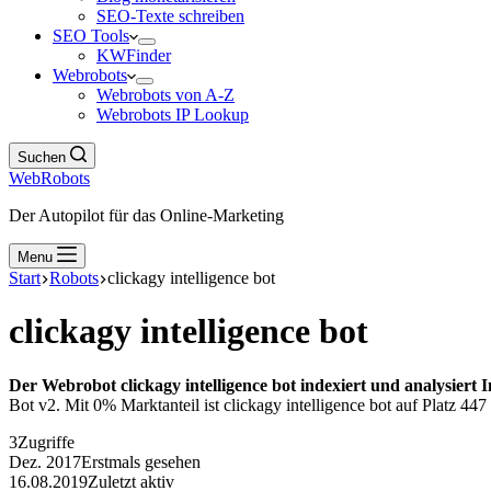
SEO-Texte schreiben
SEO Tools
KWFinder
Webrobots
Webrobots von A-Z
Webrobots IP Lookup
Suchen
WebRobots
Der Autopilot für das Online-Marketing
Menu
Start
Robots
clickagy intelligence bot
clickagy intelligence bot
Der Webrobot clickagy intelligence bot indexiert und analysiert 
Bot v2. Mit 0% Marktanteil ist clickagy intelligence bot auf Platz 447
3
Zugriffe
Dez. 2017
Erstmals gesehen
16.08.2019
Zuletzt aktiv