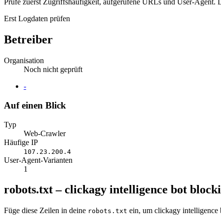
Prüfe zuerst Zugriffshäufigkeit, aufgerufene URLs und User-Agent. D
Erst Logdaten prüfen
Betreiber
Organisation
Noch nicht geprüft
Website
-
Auf einen Blick
Typ
Web-Crawler
Häufige IP
107.23.200.4
User-Agent-Varianten
1
robots.txt – clickagy intelligence bot block
Füge diese Zeilen in deine
ein, um clickagy intelligence
robots.txt