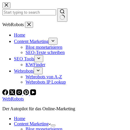
Zum
Inhalt
springen
Keine
WebRobots
Ergebnisse
Home
Content Marketing
Blog monetarisieren
SEO-Texte schreiben
SEO Tools
KWFinder
Webrobots
Webrobots von A-Z
Webrobots IP Lookup
WebRobots
Der Autopilot für das Online-Marketing
Home
Content Marketing
Blog monetarisieren