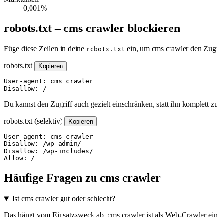
0,001%
robots.txt – cms crawler blockieren
Füge diese Zeilen in deine
ein, um cms crawler den Zugr
robots.txt
robots.txt
Kopieren
User-agent: cms crawler

Disallow: /
Du kannst den Zugriff auch gezielt einschränken, statt ihn komplett z
robots.txt (selektiv)
Kopieren
User-agent: cms crawler

Disallow: /wp-admin/

Disallow: /wp-includes/

Allow: /
Häufige Fragen zu cms crawler
Ist cms crawler gut oder schlecht?
Das hängt vom Einsatzzweck ab. cms crawler ist als Web-Crawler eing