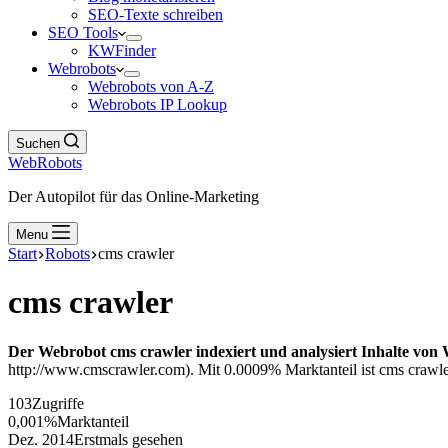
SEO-Texte schreiben
SEO Tools
KWFinder
Webrobots
Webrobots von A-Z
Webrobots IP Lookup
Suchen
WebRobots
Der Autopilot für das Online-Marketing
Menu
Start
Robots
cms crawler
cms crawler
Der Webrobot cms crawler indexiert und analysiert Inhalte von 
http://www.cmscrawler.com). Mit 0.0009% Marktanteil ist cms crawler
103
Zugriffe
0,001%
Marktanteil
Dez. 2014
Erstmals gesehen