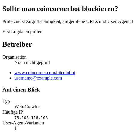
Sollte man coincornerbot blockieren?
Prüfe zuerst Zugriffshäufigkeit, aufgerufene URLs und User-Agent. D
Erst Logdaten prüfen
Betreiber
Organisation
Noch nicht geprüft
Website
www.coincorner.com/bitcoinbot
E-
username@example.com
Mail
Auf einen Blick
Typ
Web-Crawler
Häufige IP
75.103.118.103
User-Agent-Varianten
1