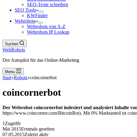
SEO-Texte schreiben
SEO Tools
KWFinder
Webrobots
Webrobots von A-Z
Webrobots IP Lookup
Suchen
WebRobots
Der Autopilot für das Online-Marketing
Menu
Start
Robots
coincornerbot
coincornerbot
Der Webrobot coincornerbot indexiert und analysiert Inhalte vo
https://www.coincorner.com/BitcoinBot). Mit 0% Marktanteil ist coinc
1
Zugriffe
Mai 2015
Erstmals gesehen
07.05.2015
Zuletzt aktiv