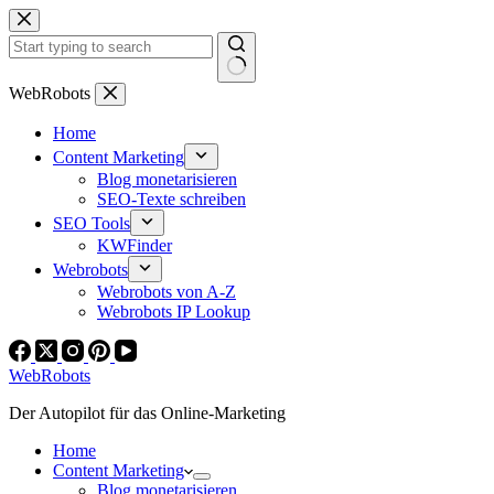
Zum
Inhalt
springen
Keine
WebRobots
Ergebnisse
Home
Content Marketing
Blog monetarisieren
SEO-Texte schreiben
SEO Tools
KWFinder
Webrobots
Webrobots von A-Z
Webrobots IP Lookup
WebRobots
Der Autopilot für das Online-Marketing
Home
Content Marketing
Blog monetarisieren