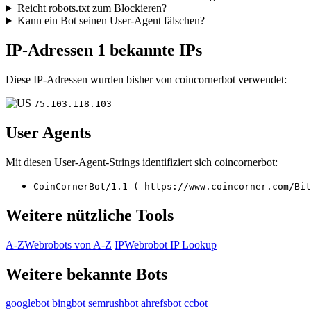
Reicht robots.txt zum Blockieren?
Kann ein Bot seinen User-Agent fälschen?
IP-Adressen
1 bekannte IPs
Diese IP-Adressen wurden bisher von coincornerbot verwendet:
75.103.118.103
User Agents
Mit diesen User-Agent-Strings identifiziert sich coincornerbot:
CoinCornerBot/1.1 ( https://www.coincorner.com/Bit
Weitere nützliche Tools
A-Z
Webrobots von A-Z
IP
Webrobot IP Lookup
Weitere bekannte Bots
googlebot
bingbot
semrushbot
ahrefsbot
ccbot