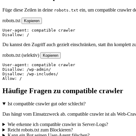
Füge diese Zeilen in deine
ein, um compatible crawler d
robots.txt
robots.txt
Kopieren
User-agent: compatible crawler

Disallow: /
Du kannst den Zugriff auch gezielt einschränken, statt ihn komplett z
robots.txt (selektiv)
Kopieren
User-agent: compatible crawler

Disallow: /wp-admin/

Disallow: /wp-includes/

Allow: /
Häufige Fragen zu compatible crawler
Ist compatible crawler gut oder schlecht?
Das hängt vom Einsatzzweck ab. compatible crawler ist als Web-Crawl
Wie erkenne ich compatible crawler in Server-Logs?
Reicht robots.txt zum Blockieren?
Kann ein Bot seinen User-Agent fälschen?