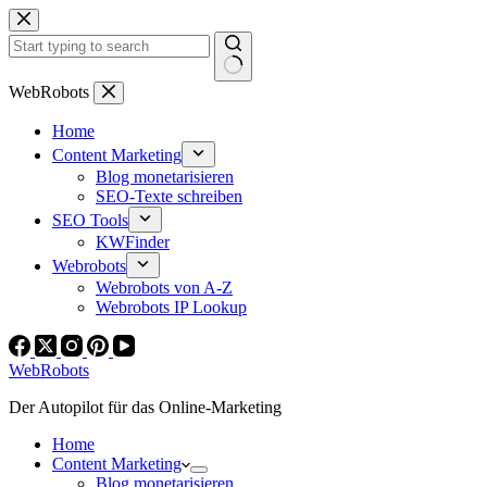
Zum
Inhalt
springen
Keine
WebRobots
Ergebnisse
Home
Content Marketing
Blog monetarisieren
SEO-Texte schreiben
SEO Tools
KWFinder
Webrobots
Webrobots von A-Z
Webrobots IP Lookup
WebRobots
Der Autopilot für das Online-Marketing
Home
Content Marketing
Blog monetarisieren