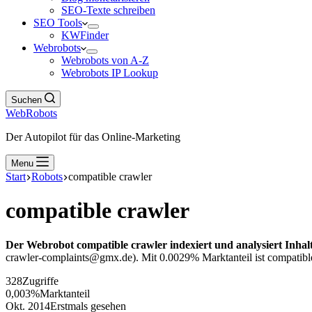
SEO-Texte schreiben
SEO Tools
KWFinder
Webrobots
Webrobots von A-Z
Webrobots IP Lookup
Suchen
WebRobots
Der Autopilot für das Online-Marketing
Menu
Start
Robots
compatible crawler
compatible crawler
Der Webrobot compatible crawler indexiert und analysiert Inhal
crawler-complaints@gmx.de). Mit 0.0029% Marktanteil ist compatible 
328
Zugriffe
0,003%
Marktanteil
Okt. 2014
Erstmals gesehen