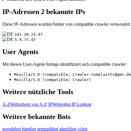
IP-Adressen
2 bekannte IPs
Diese IP-Adressen wurden bisher von compatible crawler verwendet:
141.20.23.47
5.9.77.47
User Agents
Mit diesen User-Agent-Strings identifiziert sich compatible crawler:
Mozilla/5.0 (compatible; crawler-complaints@gmx.de
Mozilla/5.0 (compatible; Crawler)
Weitere nützliche Tools
A-Z
Webrobots von A-Z
IP
Webrobot IP Lookup
Weitere bekannte Bots
googlebot
bingbot
semrushbot
ahrefsbot
ccbot