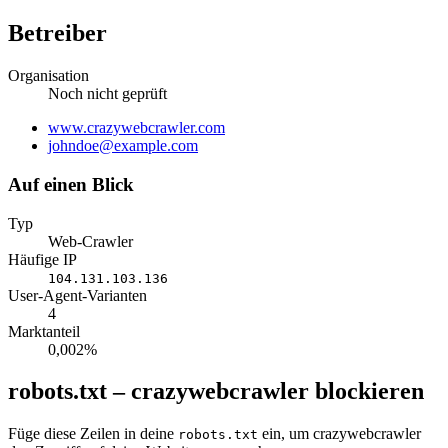
Betreiber
Organisation
Noch nicht geprüft
Website
www.crazywebcrawler.com
E-
johndoe@example.com
Mail
Auf einen Blick
Typ
Web-Crawler
Häufige IP
104.131.103.136
User-Agent-Varianten
4
Marktanteil
0,002%
robots.txt – crazywebcrawler blockieren
Füge diese Zeilen in deine
ein, um crazywebcrawler
robots.txt