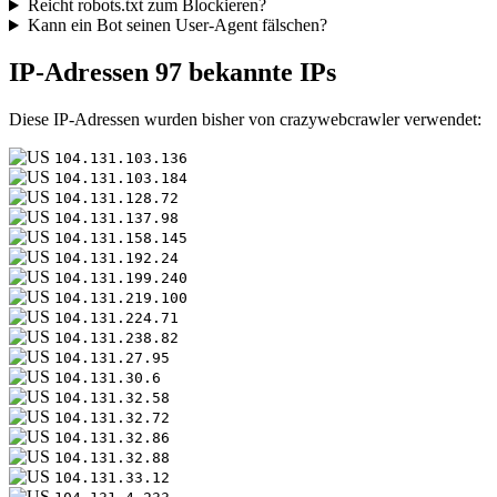
Reicht robots.txt zum Blockieren?
Kann ein Bot seinen User-Agent fälschen?
IP-Adressen
97 bekannte IPs
Diese IP-Adressen wurden bisher von crazywebcrawler verwendet:
104.131.103.136
104.131.103.184
104.131.128.72
104.131.137.98
104.131.158.145
104.131.192.24
104.131.199.240
104.131.219.100
104.131.224.71
104.131.238.82
104.131.27.95
104.131.30.6
104.131.32.58
104.131.32.72
104.131.32.86
104.131.32.88
104.131.33.12