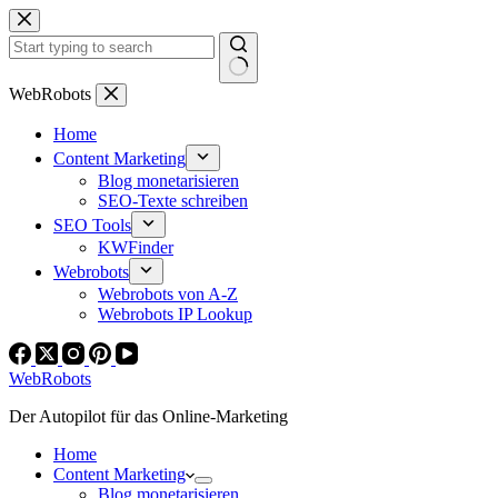
Zum
Inhalt
springen
Keine
WebRobots
Ergebnisse
Home
Content Marketing
Blog monetarisieren
SEO-Texte schreiben
SEO Tools
KWFinder
Webrobots
Webrobots von A-Z
Webrobots IP Lookup
WebRobots
Der Autopilot für das Online-Marketing
Home
Content Marketing
Blog monetarisieren