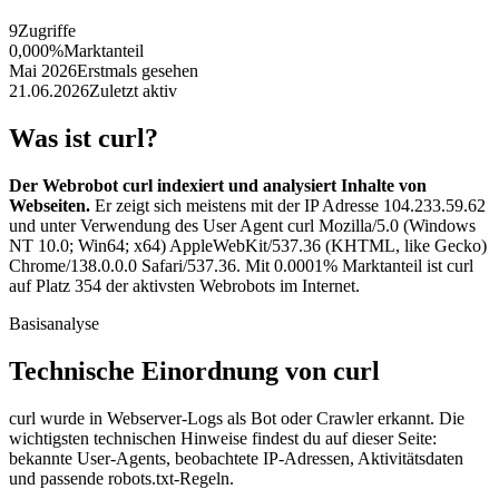
9
Zugriffe
0,000%
Marktanteil
Mai 2026
Erstmals gesehen
21.06.2026
Zuletzt aktiv
Was ist curl?
Der Webrobot curl indexiert und analysiert Inhalte von
Webseiten.
Er zeigt sich meistens mit der IP Adresse 104.233.59.62
und unter Verwendung des User Agent curl Mozilla/5.0 (Windows
NT 10.0; Win64; x64) AppleWebKit/537.36 (KHTML, like Gecko)
Chrome/138.0.0.0 Safari/537.36. Mit 0.0001% Marktanteil ist curl
auf Platz 354 der aktivsten Webrobots im Internet.
Basisanalyse
Technische Einordnung von curl
curl wurde in Webserver-Logs als Bot oder Crawler erkannt. Die
wichtigsten technischen Hinweise findest du auf dieser Seite:
bekannte User-Agents, beobachtete IP-Adressen, Aktivitätsdaten
und passende robots.txt-Regeln.