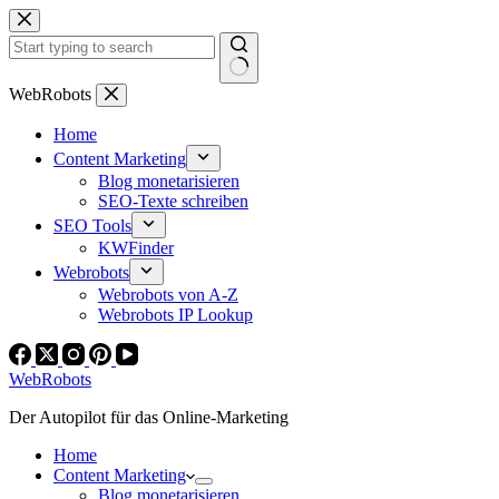
Zum
Inhalt
springen
Keine
WebRobots
Ergebnisse
Home
Content Marketing
Blog monetarisieren
SEO-Texte schreiben
SEO Tools
KWFinder
Webrobots
Webrobots von A-Z
Webrobots IP Lookup
WebRobots
Der Autopilot für das Online-Marketing
Home
Content Marketing
Blog monetarisieren