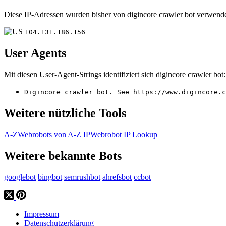
Diese IP-Adressen wurden bisher von digincore crawler bot verwende
104.131.186.156
User Agents
Mit diesen User-Agent-Strings identifiziert sich digincore crawler bot:
Digincore crawler bot. See https://www.digincore.c
Weitere nützliche Tools
A-Z
Webrobots von A-Z
IP
Webrobot IP Lookup
Weitere bekannte Bots
googlebot
bingbot
semrushbot
ahrefsbot
ccbot
Impressum
Datenschutzerklärung