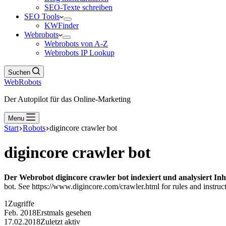
SEO-Texte schreiben
SEO Tools
KWFinder
Webrobots
Webrobots von A-Z
Webrobots IP Lookup
Suchen
WebRobots
Der Autopilot für das Online-Marketing
Menu
Start
Robots
digincore crawler bot
digincore crawler bot
Der Webrobot digincore crawler bot indexiert und analysiert Inh
bot. See https://www.digincore.com/crawler.html for rules and instruct
1
Zugriffe
Feb. 2018
Erstmals gesehen
17.02.2018
Zuletzt aktiv