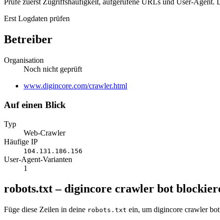
Prüfe zuerst Zugriffshäufigkeit, aufgerufene URLs und User-Agent. D
Erst Logdaten prüfen
Betreiber
Organisation
Noch nicht geprüft
Website
www.digincore.com/crawler.html
Auf einen Blick
Typ
Web-Crawler
Häufige IP
104.131.186.156
User-Agent-Varianten
1
robots.txt – digincore crawler bot blockier
Füge diese Zeilen in deine
ein, um digincore crawler bot
robots.txt