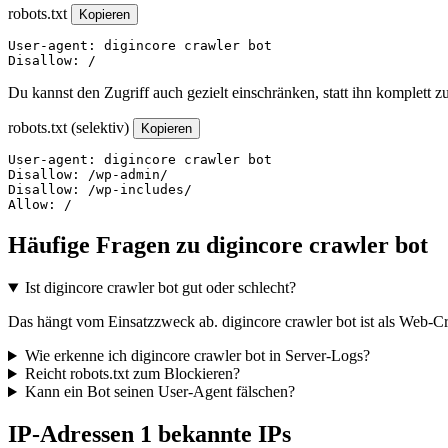
robots.txt
Kopieren
User-agent: digincore crawler bot

Disallow: /
Du kannst den Zugriff auch gezielt einschränken, statt ihn komplett z
robots.txt (selektiv)
Kopieren
User-agent: digincore crawler bot

Disallow: /wp-admin/

Disallow: /wp-includes/

Allow: /
Häufige Fragen zu digincore crawler bot
Ist digincore crawler bot gut oder schlecht?
Das hängt vom Einsatzzweck ab. digincore crawler bot ist als Web-Cra
Wie erkenne ich digincore crawler bot in Server-Logs?
Reicht robots.txt zum Blockieren?
Kann ein Bot seinen User-Agent fälschen?
IP-Adressen
1 bekannte IPs