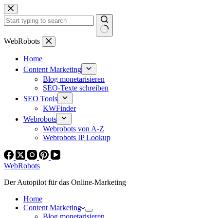
Zum
Inhalt
springen
Keine
WebRobots
Ergebnisse
Home
Content Marketing
Blog monetarisieren
SEO-Texte schreiben
SEO Tools
KWFinder
Webrobots
Webrobots von A-Z
Webrobots IP Lookup
WebRobots
Der Autopilot für das Online-Marketing
Home
Content Marketing
Blog monetarisieren