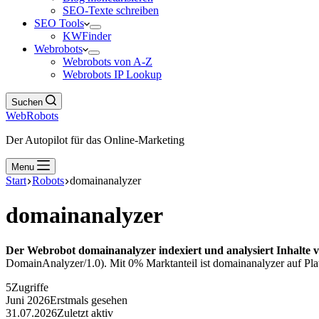
SEO-Texte schreiben
SEO Tools
KWFinder
Webrobots
Webrobots von A-Z
Webrobots IP Lookup
Suchen
WebRobots
Der Autopilot für das Online-Marketing
Menu
Start
Robots
domainanalyzer
domainanalyzer
Der Webrobot domainanalyzer indexiert und analysiert Inhalte 
DomainAnalyzer/1.0). Mit 0% Marktanteil ist domainanalyzer auf Plat
5
Zugriffe
Juni 2026
Erstmals gesehen
31.07.2026
Zuletzt aktiv