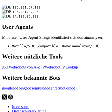
195.201.57.189
195.201.9.205
94.130.35.223
User Agents
Mit diesen User-Agent-Strings identifiziert sich domainanalyzer:
Mozilla/5.0 (compatible; DomainAnalyzer/1.0)
Weitere nützliche Tools
A-Z
Webrobots von A-Z
IP
Webrobot IP Lookup
Weitere bekannte Bots
googlebot
bingbot
semrushbot
ahrefsbot
ccbot
Impressum
Datenschutzerklärung