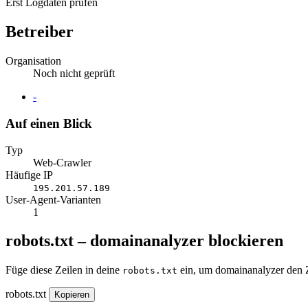
Erst Logdaten prüfen
Betreiber
Organisation
Noch nicht geprüft
Website
-
Auf einen Blick
Typ
Web-Crawler
Häufige IP
195.201.57.189
User-Agent-Varianten
1
robots.txt – domainanalyzer blockieren
Füge diese Zeilen in deine
ein, um domainanalyzer den Z
robots.txt
robots.txt
Kopieren