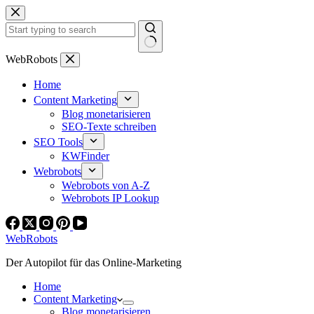
Zum
Inhalt
springen
Keine
WebRobots
Ergebnisse
Home
Content Marketing
Blog monetarisieren
SEO-Texte schreiben
SEO Tools
KWFinder
Webrobots
Webrobots von A-Z
Webrobots IP Lookup
WebRobots
Der Autopilot für das Online-Marketing
Home
Content Marketing
Blog monetarisieren