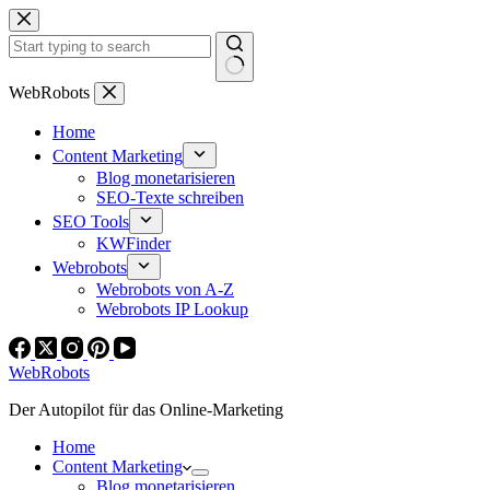
Zum
Inhalt
springen
Keine
WebRobots
Ergebnisse
Home
Content Marketing
Blog monetarisieren
SEO-Texte schreiben
SEO Tools
KWFinder
Webrobots
Webrobots von A-Z
Webrobots IP Lookup
WebRobots
Der Autopilot für das Online-Marketing
Home
Content Marketing
Blog monetarisieren