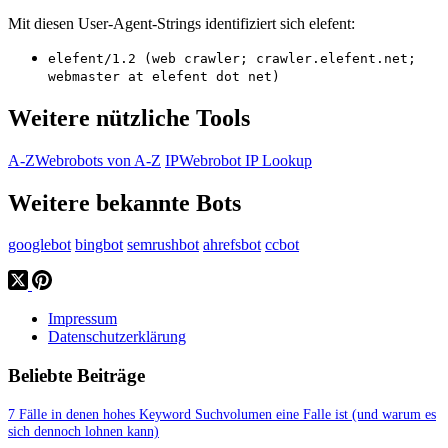
Mit diesen User-Agent-Strings identifiziert sich elefent:
elefent/1.2 (web crawler; crawler.elefent.net;
webmaster at elefent dot net)
Weitere nützliche Tools
A-Z
Webrobots von A-Z
IP
Webrobot IP Lookup
Weitere bekannte Bots
googlebot
bingbot
semrushbot
ahrefsbot
ccbot
Impressum
Datenschutzerklärung
Beliebte Beiträge
7 Fälle in denen hohes Keyword Suchvolumen eine Falle ist (und warum es
sich dennoch lohnen kann)