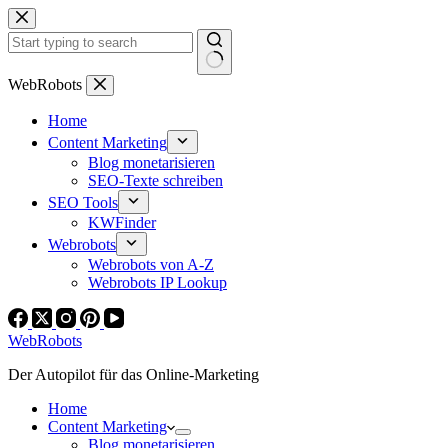
Zum
Inhalt
springen
Keine
WebRobots
Ergebnisse
Home
Content Marketing
Blog monetarisieren
SEO-Texte schreiben
SEO Tools
KWFinder
Webrobots
Webrobots von A-Z
Webrobots IP Lookup
WebRobots
Der Autopilot für das Online-Marketing
Home
Content Marketing
Blog monetarisieren