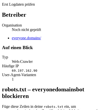
Erst Logdaten prüfen
Betreiber
Organisation
Noch nicht geprüft
Website
everyone.domains/
Auf einen Blick
Typ
Web-Crawler
Häufige IP
69.197.162.90
User-Agent-Varianten
1
robots.txt – everyonedomainsbot
blockieren
Füge diese Zeilen in deine
ein, um
robots.txt