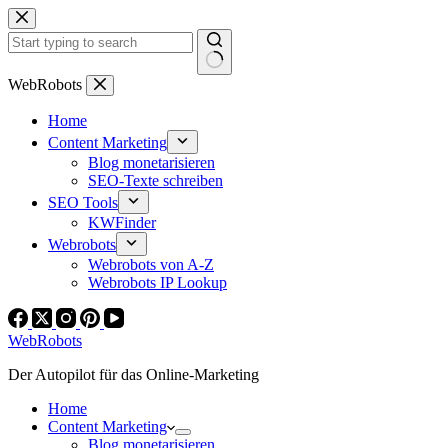
Zum
Inhalt
springen
Keine
WebRobots
Ergebnisse
Home
Content Marketing
Blog monetarisieren
SEO-Texte schreiben
SEO Tools
KWFinder
Webrobots
Webrobots von A-Z
Webrobots IP Lookup
WebRobots
Der Autopilot für das Online-Marketing
Home
Content Marketing
Blog monetarisieren