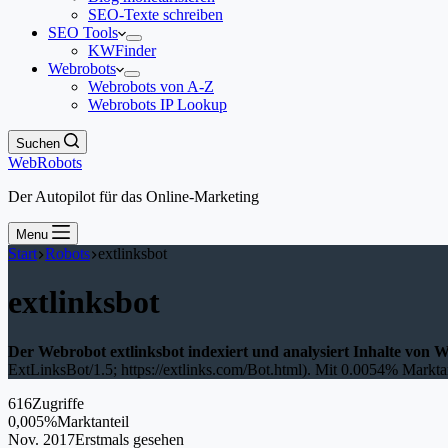
SEO-Texte schreiben
SEO Tools
KWFinder
Webrobots
Webrobots von A-Z
Webrobots IP Lookup
Suchen
WebRobots
Der Autopilot für das Online-Marketing
Menu
Start
Robots
extlinksbot
extlinksbot
Der Webrobot extlinksbot indexiert und analysiert Inhalte von W
ExtLinksBot/1.5; https://extlinks.com/Bot.html). Mit 0.0054% Marktant
616
Zugriffe
0,005%
Marktanteil
Nov. 2017
Erstmals gesehen