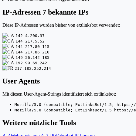
IP-Adressen
7 bekannte IPs
Diese IP-Adressen wurden bisher von extlinksbot verwendet:
142.4.200.37
144.217.5.52
144.217.80.115
144.217.86.210
149.56.142.185
192.99.69.242
217.182.252.214
User Agents
Mit diesen User-Agent-Strings identifiziert sich extlinksbot:
Mozilla/5.0 (compatible; ExtLinksBot/1.5; https://
Mozilla/5.0 (compatible; ExtLinksBot/1.5 https://e
Weitere nützliche Tools
A-Z
Webrobots von A-Z
IP
Webrobot IP Lookup