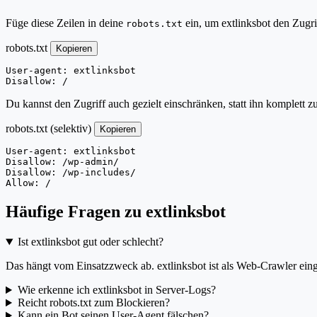
Füge diese Zeilen in deine
ein, um extlinksbot den Zugri
robots.txt
robots.txt
Kopieren
User-agent: extlinksbot

Disallow: /
Du kannst den Zugriff auch gezielt einschränken, statt ihn komplett z
robots.txt (selektiv)
Kopieren
User-agent: extlinksbot

Disallow: /wp-admin/

Disallow: /wp-includes/

Allow: /
Häufige Fragen zu extlinksbot
Ist extlinksbot gut oder schlecht?
Das hängt vom Einsatzzweck ab. extlinksbot ist als Web-Crawler einge
Wie erkenne ich extlinksbot in Server-Logs?
Reicht robots.txt zum Blockieren?
Kann ein Bot seinen User-Agent fälschen?