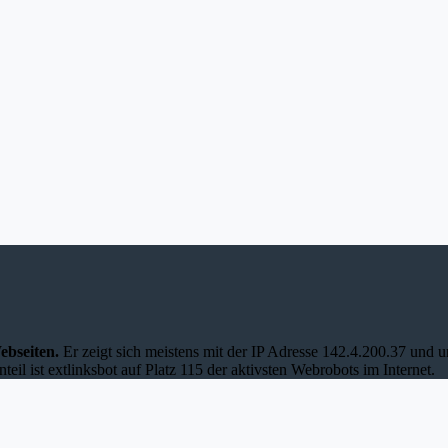
ebseiten.
Er zeigt sich meistens mit der IP Adresse 142.4.200.37 und 
eil ist extlinksbot auf Platz 115 der aktivsten Webrobots im Internet.