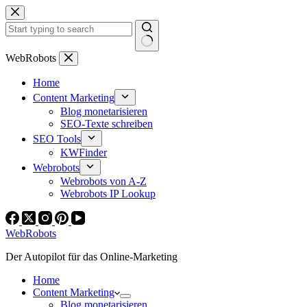
Zum
Inhalt
springen
Keine
WebRobots
Ergebnisse
Home
Content Marketing
Blog monetarisieren
SEO-Texte schreiben
SEO Tools
KWFinder
Webrobots
Webrobots von A-Z
Webrobots IP Lookup
WebRobots
Der Autopilot für das Online-Marketing
Home
Content Marketing
Blog monetarisieren