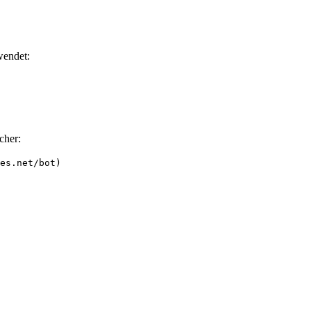
wendet:
cher:
es.net/bot)