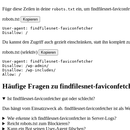
Füge diese Zeilen in deine
ein, um findfilesnet-faviconf
robots.txt
robots.txt
Kopieren
User-agent: findfilesnet-faviconfetcher

Disallow: /
Du kannst den Zugriff auch gezielt einschränken, statt ihn komplett z
robots.txt (selektiv)
Kopieren
User-agent: findfilesnet-faviconfetcher

Disallow: /wp-admin/

Disallow: /wp-includes/

Allow: /
Häufige Fragen zu findfilesnet-faviconfetc
Ist findfilesnet-faviconfetcher gut oder schlecht?
Das hängt vom Einsatzzweck ab. findfilesnet-faviconfetcher ist als W
Wie erkenne ich findfilesnet-faviconfetcher in Server-Logs?
Reicht robots.txt zum Blockieren?
Kann ein Bot seinen User-Agent fälschen?