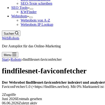
SEO-Texte schreiben
SEO Tools
KWFinder
Webrobots
Webrobots von A-Z
Webrobots IP Lookup
Suchen
WebRobots
Der Autopilot für das Online-Marketing
Menu
Start
Robots
findfilesnet-faviconfetcher
findfilesnet-faviconfetcher
Der Webrobot findfilesnet-faviconfetcher indexiert und analysier
FaviconFetcher/1.0 (+https://findfiles.net/bot). Mit 0% Marktanteil ist
2
Zugriffe
Juni 2026
Erstmals gesehen
06.06.2026
Zuletzt aktiv