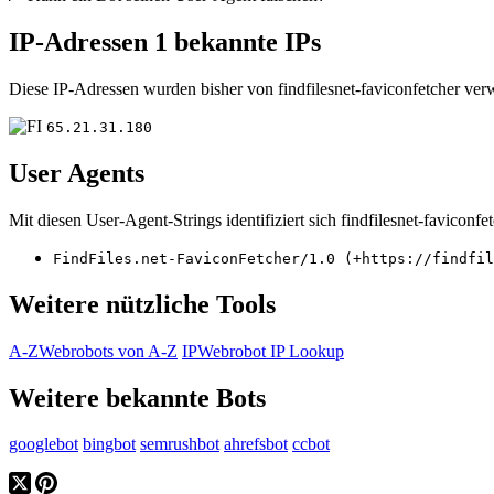
IP-Adressen
1 bekannte IPs
Diese IP-Adressen wurden bisher von findfilesnet-faviconfetcher ver
65.21.31.180
User Agents
Mit diesen User-Agent-Strings identifiziert sich findfilesnet-faviconfet
FindFiles.net-FaviconFetcher/1.0 (+https://findfil
Weitere nützliche Tools
A-Z
Webrobots von A-Z
IP
Webrobot IP Lookup
Weitere bekannte Bots
googlebot
bingbot
semrushbot
ahrefsbot
ccbot