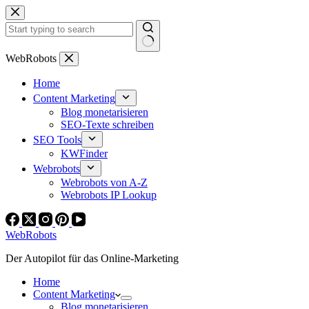
Zum
Inhalt
springen
Keine
WebRobots
Ergebnisse
Home
Content Marketing
Blog monetarisieren
SEO-Texte schreiben
SEO Tools
KWFinder
Webrobots
Webrobots von A-Z
Webrobots IP Lookup
WebRobots
Der Autopilot für das Online-Marketing
Home
Content Marketing
Blog monetarisieren