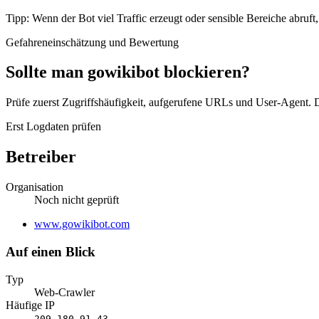
Tipp: Wenn der Bot viel Traffic erzeugt oder sensible Bereiche abruf
Gefahreneinschätzung und Bewertung
Sollte man gowikibot blockieren?
Prüfe zuerst Zugriffshäufigkeit, aufgerufene URLs und User-Agent. D
Erst Logdaten prüfen
Betreiber
Organisation
Noch nicht geprüft
Website
www.gowikibot.com
Auf einen Blick
Typ
Web-Crawler
Häufige IP
209.180.91.43