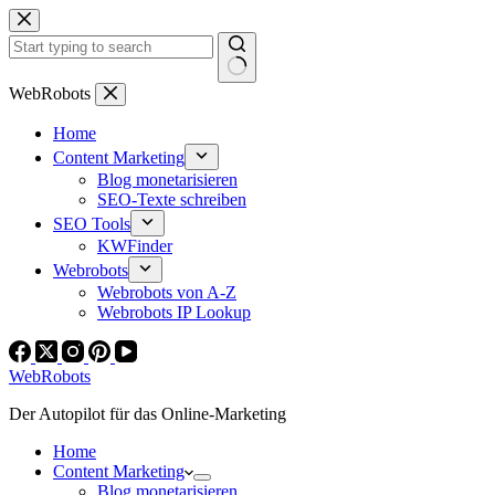
Zum
Inhalt
springen
Keine
WebRobots
Ergebnisse
Home
Content Marketing
Blog monetarisieren
SEO-Texte schreiben
SEO Tools
KWFinder
Webrobots
Webrobots von A-Z
Webrobots IP Lookup
WebRobots
Der Autopilot für das Online-Marketing
Home
Content Marketing
Blog monetarisieren