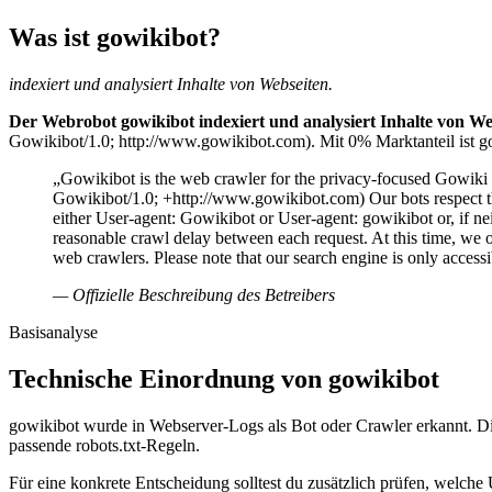
Was ist gowikibot?
indexiert und analysiert Inhalte von Webseiten.
Der Webrobot gowikibot indexiert und analysiert Inhalte von We
Gowikibot/1.0; http://www.gowikibot.com). Mit 0% Marktanteil ist go
„Gowikibot is the web crawler for the privacy-focused Gowiki s
Gowikibot/1.0; +http://www.gowikibot.com) Our bots respect the ro
either User-agent: Gowikibot or User-agent: gowikibot or, if nei
reasonable crawl delay between each request. At this time, we o
web crawlers. Please note that our search engine is only access
— Offizielle Beschreibung des Betreibers
Basisanalyse
Technische Einordnung von gowikibot
gowikibot wurde in Webserver-Logs als Bot oder Crawler erkannt. Die
passende robots.txt-Regeln.
Für eine konkrete Entscheidung solltest du zusätzlich prüfen, welche 