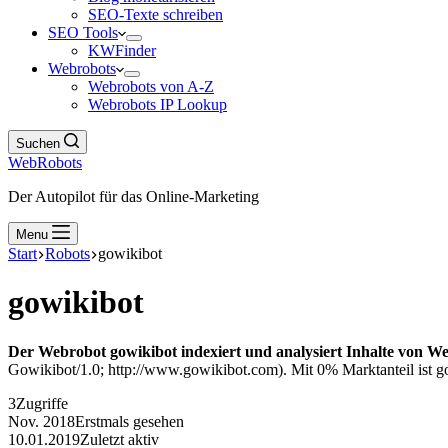
SEO-Texte schreiben
SEO Tools
KWFinder
Webrobots
Webrobots von A-Z
Webrobots IP Lookup
Suchen
WebRobots
Der Autopilot für das Online-Marketing
Menu
Start
Robots
gowikibot
gowikibot
Der Webrobot gowikibot indexiert und analysiert Inhalte von We
Gowikibot/1.0; http://www.gowikibot.com). Mit 0% Marktanteil ist go
3
Zugriffe
Nov. 2018
Erstmals gesehen
10.01.2019
Zuletzt aktiv