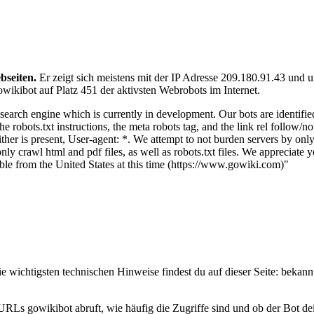
bseiten.
Er zeigt sich meistens mit der IP Adresse 209.180.91.43 und 
wikibot auf Platz 451 der aktivsten Webrobots im Internet.
earch engine which is currently in development. Our bots are identified
bots.txt instructions, the meta robots tag, and the link rel follow/nofol
ther is present, User-agent: *. We attempt to not burden servers by only
nly crawl html and pdf files, as well as robots.txt files. We appreciate
ible from the United States at this time (https://www.gowiki.com)"
 wichtigsten technischen Hinweise findest du auf dieser Seite: bekann
URLs gowikibot abruft, wie häufig die Zugriffe sind und ob der Bot dei