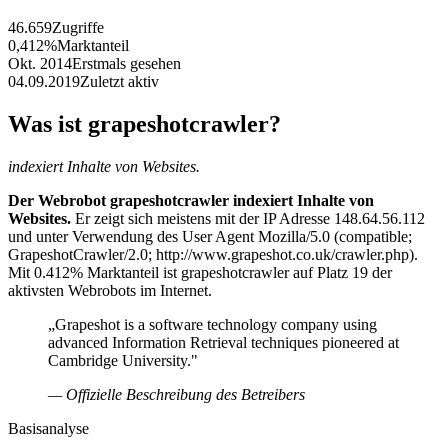
46.659
Zugriffe
0,412%
Marktanteil
Okt. 2014
Erstmals gesehen
04.09.2019
Zuletzt aktiv
Was ist grapeshotcrawler?
indexiert Inhalte von Websites.
Der Webrobot grapeshotcrawler indexiert Inhalte von
Websites.
Er zeigt sich meistens mit der IP Adresse 148.64.56.112
und unter Verwendung des User Agent Mozilla/5.0 (compatible;
GrapeshotCrawler/2.0; http://www.grapeshot.co.uk/crawler.php).
Mit 0.412% Marktanteil ist grapeshotcrawler auf Platz 19 der
aktivsten Webrobots im Internet.
„Grapeshot is a software technology company using
advanced Information Retrieval techniques pioneered at
Cambridge University."
— Offizielle Beschreibung des Betreibers
Basisanalyse