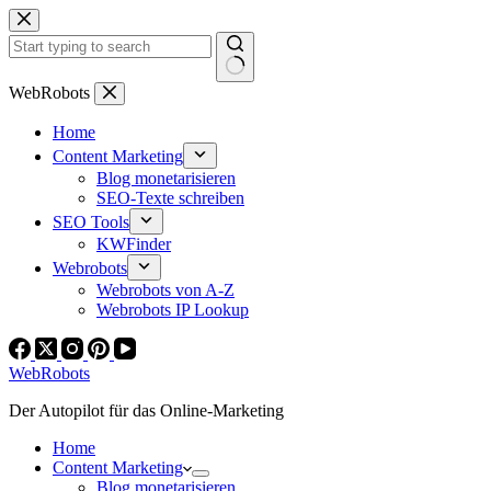
Zum
Inhalt
springen
Keine
WebRobots
Ergebnisse
Home
Content Marketing
Blog monetarisieren
SEO-Texte schreiben
SEO Tools
KWFinder
Webrobots
Webrobots von A-Z
Webrobots IP Lookup
WebRobots
Der Autopilot für das Online-Marketing
Home
Content Marketing
Blog monetarisieren