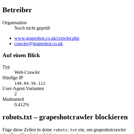
Betreiber
Organisation
Noch nicht geprüft
Website
www.grapeshot.co.uk/crawler.php
E-
crawler@grapeshot.co.uk
Mail
Auf einen Blick
Typ
Web-Crawler
Häufige IP
148.64.56.112
User-Agent-Varianten
2
Marktanteil
0,412%
robots.txt – grapeshotcrawler blockieren
Füge diese Zeilen in deine
ein, um grapeshotcrawler
robots.txt