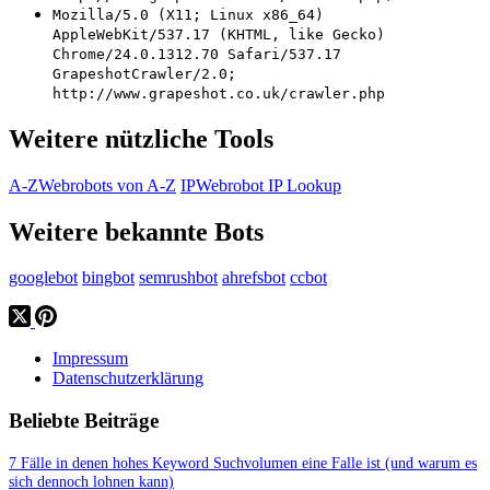
Mozilla/5.0 (X11; Linux x86_64)
AppleWebKit/537.17 (KHTML, like Gecko)
Chrome/24.0.1312.70 Safari/537.17
GrapeshotCrawler/2.0;
http://www.grapeshot.co.uk/crawler.php
Weitere nützliche Tools
A-Z
Webrobots von A-Z
IP
Webrobot IP Lookup
Weitere bekannte Bots
googlebot
bingbot
semrushbot
ahrefsbot
ccbot
Impressum
Datenschutzerklärung
Beliebte Beiträge
7 Fälle in denen hohes Keyword Suchvolumen eine Falle ist (und warum es
sich dennoch lohnen kann)