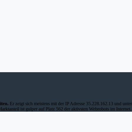
iten.
Er zeigt sich meistens mit der IP Adresse 35.228.162.13 und un
tanteil ist gulper auf Platz 562 der aktivsten Webrobots im Internet.