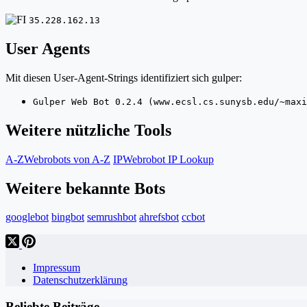
35.228.162.13
User Agents
Mit diesen User-Agent-Strings identifiziert sich gulper:
Gulper Web Bot 0.2.4 (www.ecsl.cs.sunysb.edu/~maxi
Weitere nützliche Tools
A-Z
Webrobots von A-Z
IP
Webrobot IP Lookup
Weitere bekannte Bots
googlebot
bingbot
semrushbot
ahrefsbot
ccbot
Impressum
Datenschutzerklärung
Beliebte Beiträge