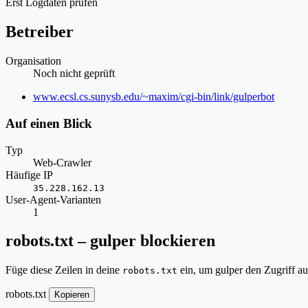
Erst Logdaten prüfen
Betreiber
Organisation
Noch nicht geprüft
Website
www.ecsl.cs.sunysb.edu/~maxim/cgi-bin/link/gulperbot
Auf einen Blick
Typ
Web-Crawler
Häufige IP
35.228.162.13
User-Agent-Varianten
1
robots.txt – gulper blockieren
Füge diese Zeilen in deine
ein, um gulper den Zugriff a
robots.txt
robots.txt
Kopieren