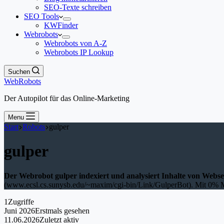
SEO-Texte schreiben
SEO Tools
KWFinder
Webrobots
Webrobots von A-Z
Webrobots IP Lookup
Suchen
WebRobots
Der Autopilot für das Online-Marketing
Menu
Start
Robots
gulper
gulper
Der Webrobot gulper indexiert und analysiert Inhalte von Webse
(www.ecsl.cs.sunysb.edu/~maxim/cgi-bin/Link/GulperBot). Mit 0% Mark
1
Zugriffe
Juni 2026
Erstmals gesehen
11.06.2026
Zuletzt aktiv