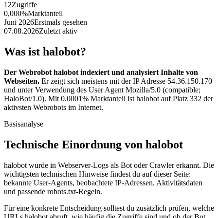
12
Zugriffe
0,000%
Marktanteil
Juni 2026
Erstmals gesehen
07.08.2026
Zuletzt aktiv
Was ist halobot?
Der Webrobot halobot indexiert und analysiert Inhalte von
Webseiten.
Er zeigt sich meistens mit der IP Adresse 54.36.150.170
und unter Verwendung des User Agent Mozilla/5.0 (compatible;
HaloBot/1.0). Mit 0.0001% Marktanteil ist halobot auf Platz 332 der
aktivsten Webrobots im Internet.
Basisanalyse
Technische Einordnung von halobot
halobot wurde in Webserver-Logs als Bot oder Crawler erkannt. Die
wichtigsten technischen Hinweise findest du auf dieser Seite:
bekannte User-Agents, beobachtete IP-Adressen, Aktivitätsdaten
und passende robots.txt-Regeln.
Für eine konkrete Entscheidung solltest du zusätzlich prüfen, welche
URLs halobot abruft, wie häufig die Zugriffe sind und ob der Bot