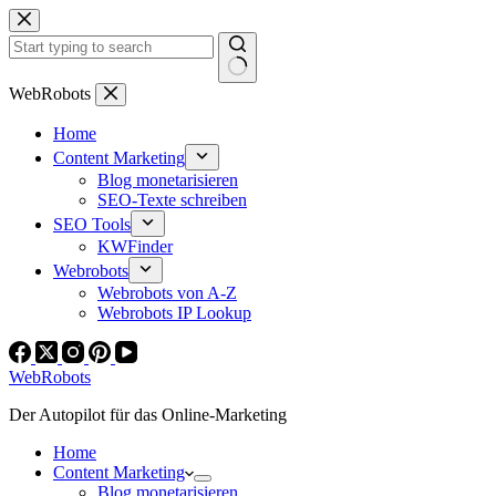
Zum
Inhalt
springen
Keine
WebRobots
Ergebnisse
Home
Content Marketing
Blog monetarisieren
SEO-Texte schreiben
SEO Tools
KWFinder
Webrobots
Webrobots von A-Z
Webrobots IP Lookup
WebRobots
Der Autopilot für das Online-Marketing
Home
Content Marketing
Blog monetarisieren