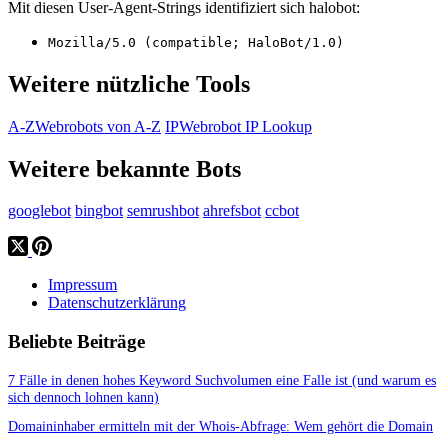
Mit diesen User-Agent-Strings identifiziert sich halobot:
Mozilla/5.0 (compatible; HaloBot/1.0)
Weitere nützliche Tools
A-Z
Webrobots von A-Z
IP
Webrobot IP Lookup
Weitere bekannte Bots
googlebot
bingbot
semrushbot
ahrefsbot
ccbot
Impressum
Datenschutzerklärung
Beliebte Beiträge
7 Fälle in denen hohes Keyword Suchvolumen eine Falle ist (und warum es
sich dennoch lohnen kann)
Domaininhaber ermitteln mit der Whois-Abfrage: Wem gehört die Domain