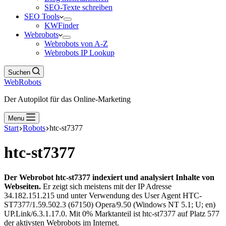
SEO-Texte schreiben
SEO Tools
KWFinder
Webrobots
Webrobots von A-Z
Webrobots IP Lookup
Suchen
WebRobots
Der Autopilot für das Online-Marketing
Menu
Start
Robots
htc-st7377
htc-st7377
Der Webrobot htc-st7377 indexiert und analysiert Inhalte von
Webseiten.
Er zeigt sich meistens mit der IP Adresse
34.182.151.215 und unter Verwendung des User Agent HTC-
ST7377/1.59.502.3 (67150) Opera/9.50 (Windows NT 5.1; U; en)
UP.Link/6.3.1.17.0. Mit 0% Marktanteil ist htc-st7377 auf Platz 577
der aktivsten Webrobots im Internet.