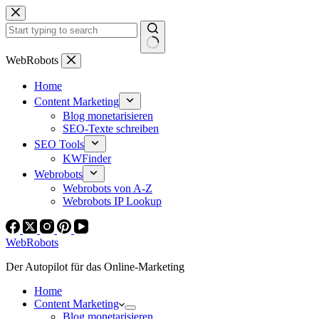
Zum
Inhalt
springen
Keine
WebRobots
Ergebnisse
Home
Content Marketing
Blog monetarisieren
SEO-Texte schreiben
SEO Tools
KWFinder
Webrobots
Webrobots von A-Z
Webrobots IP Lookup
WebRobots
Der Autopilot für das Online-Marketing
Home
Content Marketing
Blog monetarisieren