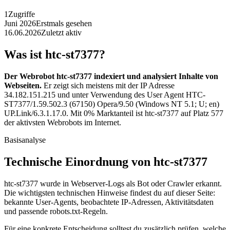
1
Zugriffe
Juni 2026
Erstmals gesehen
16.06.2026
Zuletzt aktiv
Was ist htc-st7377?
Der Webrobot htc-st7377 indexiert und analysiert Inhalte von
Webseiten.
Er zeigt sich meistens mit der IP Adresse
34.182.151.215 und unter Verwendung des User Agent HTC-
ST7377/1.59.502.3 (67150) Opera/9.50 (Windows NT 5.1; U; en)
UP.Link/6.3.1.17.0. Mit 0% Marktanteil ist htc-st7377 auf Platz 577
der aktivsten Webrobots im Internet.
Basisanalyse
Technische Einordnung von htc-st7377
htc-st7377 wurde in Webserver-Logs als Bot oder Crawler erkannt.
Die wichtigsten technischen Hinweise findest du auf dieser Seite:
bekannte User-Agents, beobachtete IP-Adressen, Aktivitätsdaten
und passende robots.txt-Regeln.
Für eine konkrete Entscheidung solltest du zusätzlich prüfen, welche