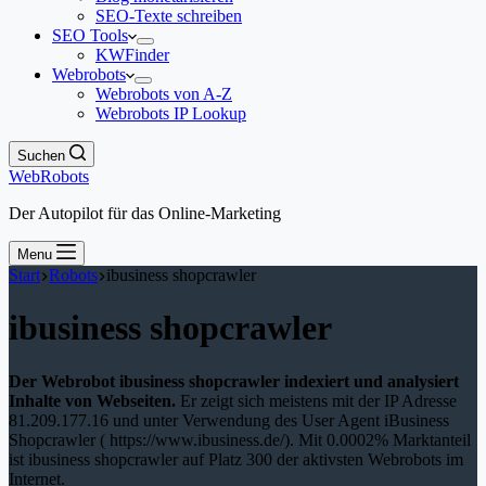
SEO-Texte schreiben
SEO Tools
KWFinder
Webrobots
Webrobots von A-Z
Webrobots IP Lookup
Suchen
WebRobots
Der Autopilot für das Online-Marketing
Menu
Start
Robots
ibusiness shopcrawler
ibusiness shopcrawler
Der Webrobot ibusiness shopcrawler indexiert und analysiert
Inhalte von Webseiten.
Er zeigt sich meistens mit der IP Adresse
81.209.177.16 und unter Verwendung des User Agent iBusiness
Shopcrawler ( https://www.ibusiness.de/). Mit 0.0002% Marktanteil
ist ibusiness shopcrawler auf Platz 300 der aktivsten Webrobots im
Internet.