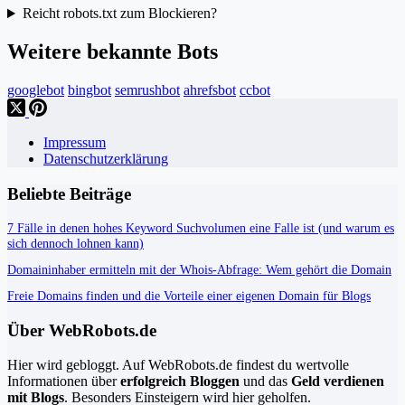
Reicht robots.txt zum Blockieren?
Weitere bekannte Bots
googlebot
bingbot
semrushbot
ahrefsbot
ccbot
Impressum
Datenschutzerklärung
Beliebte Beiträge
7 Fälle in denen hohes Keyword Suchvolumen eine Falle ist (und warum es
sich dennoch lohnen kann)
Domaininhaber ermitteln mit der Whois-Abfrage: Wem gehört die Domain
Freie Domains finden und die Vorteile einer eigenen Domain für Blogs
Über WebRobots.de
Hier wird gebloggt. Auf WebRobots.de findest du wertvolle
Informationen über
erfolgreich Bloggen
und das
Geld verdienen
mit Blogs
. Besonders Einsteigern wird hier geholfen.