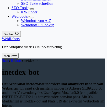
SEO-Texte schreiben
SEO Tools
KWFinder
Webrobots
Webrobots von A-Z
Webrobots IP Lookup
Suchen
WebRobots
Der Autopilot für das Online-Marketing
Menu
Start
Robots
inetdex-bot
inetdex-bot
Der Webrobot inetdex-bot indexiert und analysiert Inhalte von
Webseiten.
Er zeigt sich meistens mit der IP Adresse 51.89.233.56
und unter Verwendung des User Agent Mozilla/5.0 (compatible;
INETDEX-BOT/2.1; +https://inetdex.com/bot.php). Mit 0%
Marktanteil ist inetdex-bot auf Platz 519 der aktivsten Webrobots im
Internet.