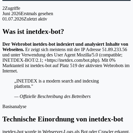
2
Zugriffe
Juni 2026
Erstmals gesehen
01.07.2026
Zuletzt aktiv
Was ist inetdex-bot?
Der Webrobot inetdex-bot indexiert und analysiert Inhalte von
Webseiten.
Er zeigt sich meistens mit der IP Adresse 51.89.233.56
und unter Verwendung des User Agent Mozilla/5.0 (compatible;
INETDEX-BOT/2.1; +https://inetdex.com/bot.php). Mit 0%
Marktanteil ist inetdex-bot auf Platz 519 der aktivsten Webrobots im
Internet.
„INETDEX is a modern search and indexing
platform."
— Offizielle Beschreibung des Betreibers
Basisanalyse
Technische Einordnung von inetdex-bot
inetdex-bot wurde in Webserver-Logs als Bot oder Crawler erkannt.