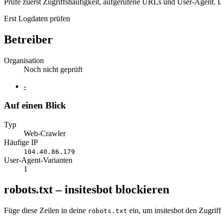
Prüfe zuerst Zugriffshäufigkeit, aufgerufene URLs und User-Agent. D
Erst Logdaten prüfen
Betreiber
Organisation
Noch nicht geprüft
Website
-
Auf einen Blick
Typ
Web-Crawler
Häufige IP
104.40.86.179
User-Agent-Varianten
1
robots.txt – insitesbot blockieren
Füge diese Zeilen in deine
ein, um insitesbot den Zugrif
robots.txt