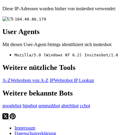
Diese IP-Adressen wurden bisher von insitesbot verwendet:
104.40.86.179
User Agents
Mit diesen User-Agent-Strings identifiziert sich insitesbot:
Mozilla/5.0 (Windows NT 6.2) Insitesbot/1.0
Weitere nützliche Tools
A-Z
Webrobots von A-Z
IP
Webrobot IP Lookup
Weitere bekannte Bots
googlebot
bingbot
semrushbot
ahrefsbot
ccbot
Impressum
Datenschutzerklärung