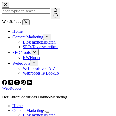
Zum
Inhalt
springen
Keine
WebRobots
Ergebnisse
Home
Content Marketing
Blog monetarisieren
SEO-Texte schreiben
SEO Tools
KWFinder
Webrobots
Webrobots von A-Z
Webrobots IP Lookup
WebRobots
Der Autopilot für das Online-Marketing
Home
Content Marketing
Blog monetarisieren