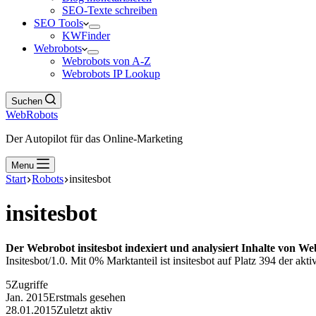
SEO-Texte schreiben
SEO Tools
KWFinder
Webrobots
Webrobots von A-Z
Webrobots IP Lookup
Suchen
WebRobots
Der Autopilot für das Online-Marketing
Menu
Start
Robots
insitesbot
insitesbot
Der Webrobot insitesbot indexiert und analysiert Inhalte von Web
Insitesbot/1.0. Mit 0% Marktanteil ist insitesbot auf Platz 394 der akt
5
Zugriffe
Jan. 2015
Erstmals gesehen
28.01.2015
Zuletzt aktiv