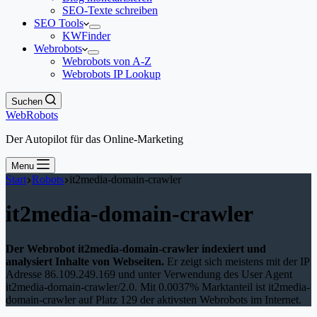
SEO-Texte schreiben
SEO Tools
KWFinder
Webrobots
Webrobots von A-Z
Webrobots IP Lookup
Suchen
WebRobots
Der Autopilot für das Online-Marketing
Menu
Start
Robots
it2media-domain-crawler
it2media-domain-crawler
Der Webrobot it2media-domain-crawler indexiert und
analysiert Inhalte von Webseiten.
Er zeigt sich meistens mit der IP
Adresse 86.109.249.169 und unter Verwendung des User Agent
it2media-domain-crawler/2.0. Mit 0.0037% Marktanteil ist it2media-
domain-crawler auf Platz 129 der aktivsten Webrobots im Internet.