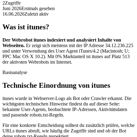
2
Zugriffe
Juni 2026
Erstmals gesehen
16.06.2026
Zuletzt aktiv
Was ist itunes?
Der Webrobot itunes indexiert und analysiert Inhalte von
Webseiten.
Er zeigt sich meistens mit der IP Adresse 34.12.236.225
und unter Verwendung des User Agent iTunes/4.2 (Macintosh; U;
PPC Mac OS X 10.2). Mit 0% Marktanteil ist itunes auf Platz 513
der aktivsten Webrobots im Internet.
Basisanalyse
Technische Einordnung von itunes
itunes wurde in Webserver-Logs als Bot oder Crawler erkannt. Die
wichtigsten technischen Hinweise findest du auf dieser Seite:
bekannte User-Agents, beobachtete IP-Adressen, Aktivitätsdaten
und passende robots.txt-Regeln.
Für eine konkrete Entscheidung solltest du zusätzlich prüfen, welche
URLs itunes abruft, wie häufig die Zugriffe sind und ob der Bot
deine robots.txt-Regeln respektiert.