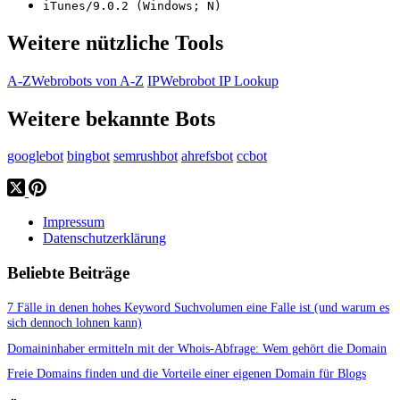
iTunes/9.0.2 (Windows; N)
Weitere nützliche Tools
A-Z
Webrobots von A-Z
IP
Webrobot IP Lookup
Weitere bekannte Bots
googlebot
bingbot
semrushbot
ahrefsbot
ccbot
Impressum
Datenschutzerklärung
Beliebte Beiträge
7 Fälle in denen hohes Keyword Suchvolumen eine Falle ist (und warum es
sich dennoch lohnen kann)
Domaininhaber ermitteln mit der Whois-Abfrage: Wem gehört die Domain
Freie Domains finden und die Vorteile einer eigenen Domain für Blogs