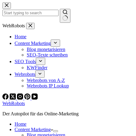
Zum
Inhalt
springen
Keine
WebRobots
Ergebnisse
Home
Content Marketing
Blog monetarisieren
SEO-Texte schreiben
SEO Tools
KWFinder
Webrobots
Webrobots von A-Z
Webrobots IP Lookup
WebRobots
Der Autopilot für das Online-Marketing
Home
Content Marketing
Blog monetarisieren