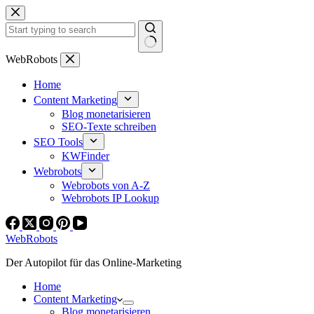
Zum
Inhalt
springen
Keine
WebRobots
Ergebnisse
Home
Content Marketing
Blog monetarisieren
SEO-Texte schreiben
SEO Tools
KWFinder
Webrobots
Webrobots von A-Z
Webrobots IP Lookup
WebRobots
Der Autopilot für das Online-Marketing
Home
Content Marketing
Blog monetarisieren