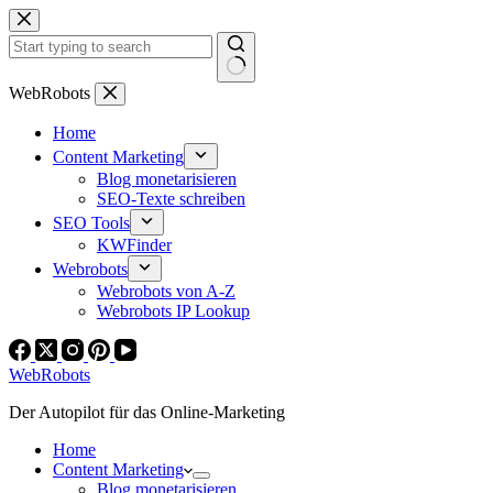
Zum
Inhalt
springen
Keine
WebRobots
Ergebnisse
Home
Content Marketing
Blog monetarisieren
SEO-Texte schreiben
SEO Tools
KWFinder
Webrobots
Webrobots von A-Z
Webrobots IP Lookup
WebRobots
Der Autopilot für das Online-Marketing
Home
Content Marketing
Blog monetarisieren