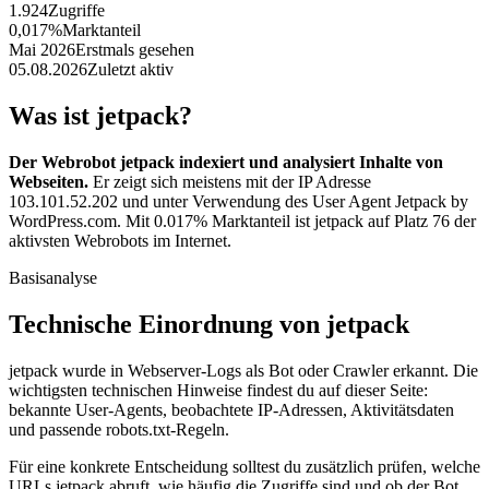
1.924
Zugriffe
0,017%
Marktanteil
Mai 2026
Erstmals gesehen
05.08.2026
Zuletzt aktiv
Was ist jetpack?
Der Webrobot jetpack indexiert und analysiert Inhalte von
Webseiten.
Er zeigt sich meistens mit der IP Adresse
103.101.52.202 und unter Verwendung des User Agent Jetpack by
WordPress.com. Mit 0.017% Marktanteil ist jetpack auf Platz 76 der
aktivsten Webrobots im Internet.
Basisanalyse
Technische Einordnung von jetpack
jetpack wurde in Webserver-Logs als Bot oder Crawler erkannt. Die
wichtigsten technischen Hinweise findest du auf dieser Seite:
bekannte User-Agents, beobachtete IP-Adressen, Aktivitätsdaten
und passende robots.txt-Regeln.
Für eine konkrete Entscheidung solltest du zusätzlich prüfen, welche
URLs jetpack abruft, wie häufig die Zugriffe sind und ob der Bot