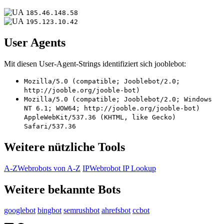
185.46.148.58
195.123.10.42
User Agents
Mit diesen User-Agent-Strings identifiziert sich jooblebot:
Mozilla/5.0 (compatible; Jooblebot/2.0;
http://jooble.org/jooble-bot)
Mozilla/5.0 (compatible; Jooblebot/2.0; Windows
NT 6.1; WOW64; http://jooble.org/jooble-bot)
AppleWebKit/537.36 (KHTML, like Gecko)
Safari/537.36
Weitere nützliche Tools
A-Z
Webrobots von A-Z
IP
Webrobot IP Lookup
Weitere bekannte Bots
googlebot
bingbot
semrushbot
ahrefsbot
ccbot