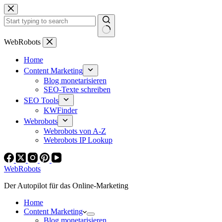
Zum
Inhalt
springen
Keine
WebRobots
Ergebnisse
Home
Content Marketing
Blog monetarisieren
SEO-Texte schreiben
SEO Tools
KWFinder
Webrobots
Webrobots von A-Z
Webrobots IP Lookup
WebRobots
Der Autopilot für das Online-Marketing
Home
Content Marketing
Blog monetarisieren