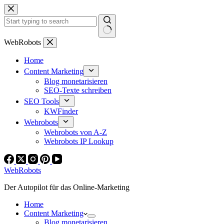
Zum
Inhalt
springen
Keine
WebRobots
Ergebnisse
Home
Content Marketing
Blog monetarisieren
SEO-Texte schreiben
SEO Tools
KWFinder
Webrobots
Webrobots von A-Z
Webrobots IP Lookup
WebRobots
Der Autopilot für das Online-Marketing
Home
Content Marketing
Blog monetarisieren