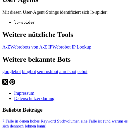
Mit diesen User-Agent-Strings identifiziert sich lb-spider:
lb-spider
Weitere nützliche Tools
A-Z
Webrobots von A-Z
IP
Webrobot IP Lookup
Weitere bekannte Bots
googlebot
bingbot
semrushbot
ahrefsbot
ccbot
Impressum
Datenschutzerklärung
Beliebte Beiträge
7 Fälle in denen hohes Keyword Suchvolumen eine Falle ist (und warum es
sich dennoch lohnen kann)