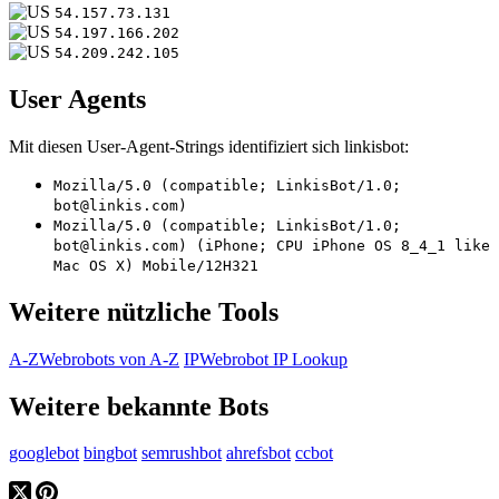
54.157.73.131
54.197.166.202
54.209.242.105
User Agents
Mit diesen User-Agent-Strings identifiziert sich linkisbot:
Mozilla/5.0 (compatible; LinkisBot/1.0;
bot@linkis.com)
Mozilla/5.0 (compatible; LinkisBot/1.0;
bot@linkis.com) (iPhone; CPU iPhone OS 8_4_1 like
Mac OS X) Mobile/12H321
Weitere nützliche Tools
A-Z
Webrobots von A-Z
IP
Webrobot IP Lookup
Weitere bekannte Bots
googlebot
bingbot
semrushbot
ahrefsbot
ccbot