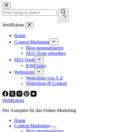
Zum
Inhalt
springen
Keine
WebRobots
Ergebnisse
Home
Content Marketing
Blog monetarisieren
SEO-Texte schreiben
SEO Tools
KWFinder
Webrobots
Webrobots von A-Z
Webrobots IP Lookup
WebRobots
Der Autopilot für das Online-Marketing
Home
Content Marketing
Blog monetarisieren