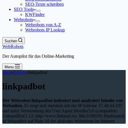
SEO-Texte schreiben
SEO Tools
KWFinder
Webrobots
Webrobots von A-Z
Webrobots IP Lookup
Suchen
WebRobots
Der Autopilot für das Online-Marketing
Menu
Start
Robots
linkpadbot
linkpadbot
Der Webrobot linkpadbot indexiert und analysiert Inhalte von
Webseiten.
Er zeigt sich meistens mit der IP Adresse 37.48.64.101
und unter Verwendung des User Agent Mozilla/5.0 (compatible;
LinkpadBot/1.12; http://www.linkpad.ru). Mit 0.0903% Marktanteil
ist linkpadbot auf Platz 44 der aktivsten Webrobots im Internet.