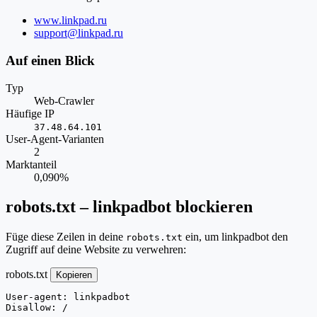
Website
www.linkpad.ru
E-
support@linkpad.ru
Mail
Auf einen Blick
Typ
Web-Crawler
Häufige IP
37.48.64.101
User-Agent-Varianten
2
Marktanteil
0,090%
robots.txt – linkpadbot blockieren
Füge diese Zeilen in deine
ein, um linkpadbot den
robots.txt
Zugriff auf deine Website zu verwehren:
robots.txt
Kopieren
User-agent: linkpadbot

Disallow: /