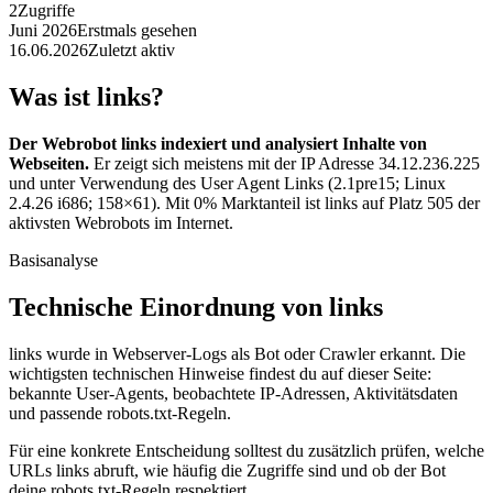
2
Zugriffe
Juni 2026
Erstmals gesehen
16.06.2026
Zuletzt aktiv
Was ist links?
Der Webrobot links indexiert und analysiert Inhalte von
Webseiten.
Er zeigt sich meistens mit der IP Adresse 34.12.236.225
und unter Verwendung des User Agent Links (2.1pre15; Linux
2.4.26 i686; 158×61). Mit 0% Marktanteil ist links auf Platz 505 der
aktivsten Webrobots im Internet.
Basisanalyse
Technische Einordnung von links
links wurde in Webserver-Logs als Bot oder Crawler erkannt. Die
wichtigsten technischen Hinweise findest du auf dieser Seite:
bekannte User-Agents, beobachtete IP-Adressen, Aktivitätsdaten
und passende robots.txt-Regeln.
Für eine konkrete Entscheidung solltest du zusätzlich prüfen, welche
URLs links abruft, wie häufig die Zugriffe sind und ob der Bot
deine robots.txt-Regeln respektiert.