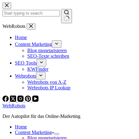
Zum
Inhalt
springen
Keine
WebRobots
Ergebnisse
Home
Content Marketing
Blog monetarisieren
SEO-Texte schreiben
SEO Tools
KWFinder
Webrobots
Webrobots von A-Z
Webrobots IP Lookup
WebRobots
Der Autopilot für das Online-Marketing
Home
Content Marketing
Blog monetarisieren