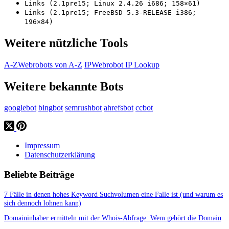
Links (2.1pre15; Linux 2.4.26 i686; 158×61)
Links (2.1pre15; FreeBSD 5.3-RELEASE i386;
196×84)
Weitere nützliche Tools
A-Z
Webrobots von A-Z
IP
Webrobot IP Lookup
Weitere bekannte Bots
googlebot
bingbot
semrushbot
ahrefsbot
ccbot
Impressum
Datenschutzerklärung
Beliebte Beiträge
7 Fälle in denen hohes Keyword Suchvolumen eine Falle ist (und warum es
sich dennoch lohnen kann)
Domaininhaber ermitteln mit der Whois-Abfrage: Wem gehört die Domain