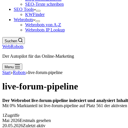
SEO-Texte schreiben
SEO Tools
KWFinder
Webrobots
Webrobots von A-Z
Webrobots IP Lookup
Suchen
WebRobots
Der Autopilot für das Online-Marketing
Menu
Start
Robots
live-forum-pipeline
live-forum-pipeline
Der Webrobot live-forum-pipeline indexiert und analysiert Inhal
Mit 0% Marktanteil ist live-forum-pipeline auf Platz 561 der aktivste
1
Zugriffe
Mai 2026
Erstmals gesehen
20.05.2026
Zuletzt aktiv