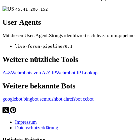
45.41.206.152
User Agents
Mit diesen User-Agent-Strings identifiziert sich live-forum-pipeline:
live-forum-pipeline/0.1
Weitere nützliche Tools
A-Z
Webrobots von A-Z
IP
Webrobot IP Lookup
Weitere bekannte Bots
googlebot
bingbot
semrushbot
ahrefsbot
ccbot
Impressum
Datenschutzerklärung
Beliebte Beiträge