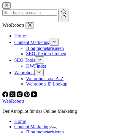
Zum
Inhalt
springen
Keine
WebRobots
Ergebnisse
Home
Content Marketing
Blog monetarisieren
SEO-Texte schreiben
SEO Tools
KWFinder
Webrobots
Webrobots von A-Z
Webrobots IP Lookup
WebRobots
Der Autopilot für das Online-Marketing
Home
Content Marketing
Blog monetarisieren