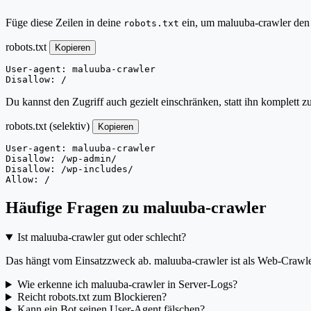
Füge diese Zeilen in deine
ein, um maluuba-crawler den 
robots.txt
robots.txt
Kopieren
User-agent: maluuba-crawler

Disallow: /
Du kannst den Zugriff auch gezielt einschränken, statt ihn komplett z
robots.txt (selektiv)
Kopieren
User-agent: maluuba-crawler

Disallow: /wp-admin/

Disallow: /wp-includes/

Allow: /
Häufige Fragen zu maluuba-crawler
Ist maluuba-crawler gut oder schlecht?
Das hängt vom Einsatzzweck ab. maluuba-crawler ist als Web-Crawler 
Wie erkenne ich maluuba-crawler in Server-Logs?
Reicht robots.txt zum Blockieren?
Kann ein Bot seinen User-Agent fälschen?