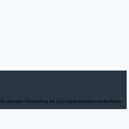
0.202 und unter Verwendung des User Agent maluuba-crawler/Nutch-