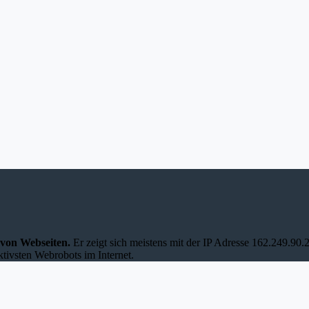
 von Webseiten.
Er zeigt sich meistens mit der IP Adresse 162.249.9
ktivsten Webrobots im Internet.