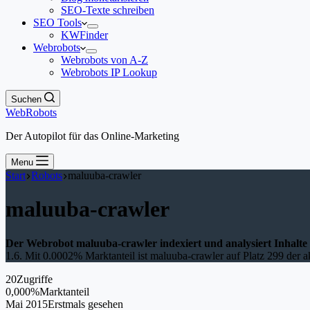
SEO-Texte schreiben
SEO Tools
KWFinder
Webrobots
Webrobots von A-Z
Webrobots IP Lookup
Suchen
WebRobots
Der Autopilot für das Online-Marketing
Menu
Start
Robots
maluuba-crawler
maluuba-crawler
Der Webrobot maluuba-crawler indexiert und analysiert Inhalte
1.6. Mit 0.0002% Marktanteil ist maluuba-crawler auf Platz 299 der a
20
Zugriffe
0,000%
Marktanteil
Mai 2015
Erstmals gesehen