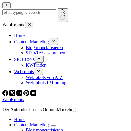
Zum
Inhalt
springen
Keine
WebRobots
Ergebnisse
Home
Content Marketing
Blog monetarisieren
SEO-Texte schreiben
SEO Tools
KWFinder
Webrobots
Webrobots von A-Z
Webrobots IP Lookup
WebRobots
Der Autopilot für das Online-Marketing
Home
Content Marketing
Blog monetarisieren