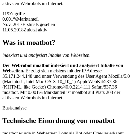
aktivsten Webrobots im Internet.
119
Zugriffe
0,001%
Marktanteil
Nov. 2017
Erstmals gesehen
11.05.2018
Zuletzt aktiv
Was ist moatbot?
indexiert und analysiert Inhalte von Webseiten.
Der Webrobot moatbot indexiert und analysiert Inhalte von
Webseiten.
Er zeigt sich meistens mit der IP Adresse
35.171.244.148 und unter Verwendung des User Agent Mozilla/5.0
(Macintosh; Intel Mac OS X 10_10_1) AppleWebKit/537.36
(KHTML, like Gecko) Chrome/40.0.2214.111 Safari/537.36
moatbot. Mit 0.001% Marktanteil ist moatbot auf Platz 203 der
aktivsten Webrobots im Internet.
Basisanalyse
Technische Einordnung von moatbot
moatbot wurde in Webserver-Logs als Bot oder Crawler erkannt.