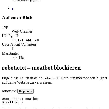
Website
-
Auf einen Blick
Typ
Web-Crawler
Häufige IP
35.171.244.148
User-Agent-Varianten
1
Marktanteil
0,001%
robots.txt – moatbot blockieren
Füge diese Zeilen in deine
ein, um moatbot den Zugriff
robots.txt
auf deine Website zu verwehren:
robots.txt
Kopieren
User-agent: moatbot

Disallow: /