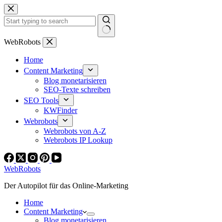
Zum
Inhalt
springen
Keine
WebRobots
Ergebnisse
Home
Content Marketing
Blog monetarisieren
SEO-Texte schreiben
SEO Tools
KWFinder
Webrobots
Webrobots von A-Z
Webrobots IP Lookup
WebRobots
Der Autopilot für das Online-Marketing
Home
Content Marketing
Blog monetarisieren