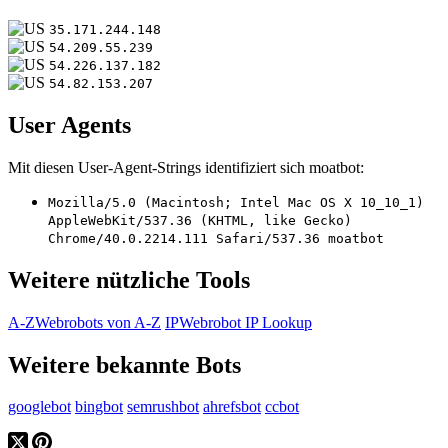
35.171.244.148
54.209.55.239
54.226.137.182
54.82.153.207
User Agents
Mit diesen User-Agent-Strings identifiziert sich moatbot:
Mozilla/5.0 (Macintosh; Intel Mac OS X 10_10_1)
AppleWebKit/537.36 (KHTML, like Gecko)
Chrome/40.0.2214.111 Safari/537.36 moatbot
Weitere nützliche Tools
A-Z
Webrobots von A-Z
IP
Webrobot IP Lookup
Weitere bekannte Bots
googlebot
bingbot
semrushbot
ahrefsbot
ccbot