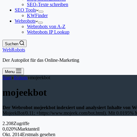
SEO-Texte schreiben
SEO Tools
KWFinder
Webrobots
Webrobots von A-Z
Webrobots IP Lookup
Suchen
WebRobots
Der Autopilot für das Online-Marketing
Menu
Start
Robots
mojeekbot
mojeekbot
Der Webrobot mojeekbot indexiert und analysiert Inhalte von We
MojeekBot/0.11; +https://www.mojeek.com/bot.html). Mit 0.0195% Mark
2.208
Zugriffe
0,020%
Marktanteil
Okt. 2014
Erstmals gesehen