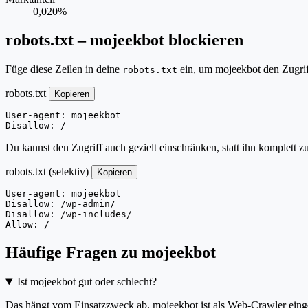
0,020%
robots.txt – mojeekbot blockieren
Füge diese Zeilen in deine
ein, um mojeekbot den Zugrif
robots.txt
robots.txt
Kopieren
User-agent: mojeekbot

Disallow: /
Du kannst den Zugriff auch gezielt einschränken, statt ihn komplett z
robots.txt (selektiv)
Kopieren
User-agent: mojeekbot

Disallow: /wp-admin/

Disallow: /wp-includes/

Allow: /
Häufige Fragen zu mojeekbot
Ist mojeekbot gut oder schlecht?
Das hängt vom Einsatzzweck ab. mojeekbot ist als Web-Crawler eingeo