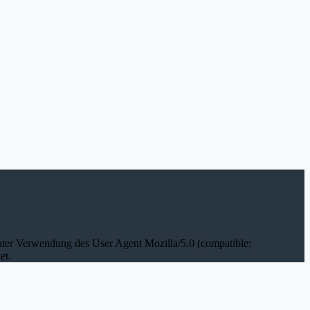
unter Verwendung des User Agent Mozilla/5.0 (compatible;
et.