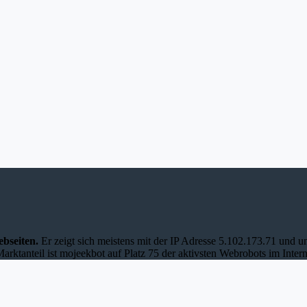
bseiten.
Er zeigt sich meistens mit der IP Adresse 5.102.173.71 und 
tanteil ist mojeekbot auf Platz 75 der aktivsten Webrobots im Intern